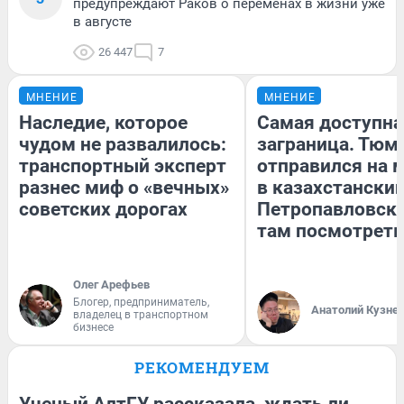
предупреждают Раков о переменах в жизни уже
в августе
26 447
7
МНЕНИЕ
МНЕНИЕ
Наследие, которое
Самая доступна
чудом не развалилось:
заграница. Тюм
транспортный эксперт
отправился на 
разнес миф о «вечных»
в казахстански
советских дорогах
Петропавловск:
там посмотреть
Олег Арефьев
Блогер, предприниматель,
Анатолий Кузне
владелец в транспортном
бизнесе
РЕКОМЕНДУЕМ
Ученый АлтГУ рассказала, ждать ли