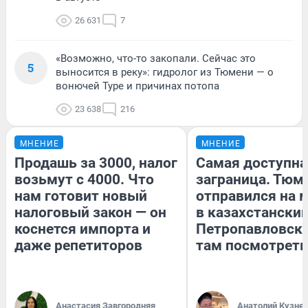
26 631
7
«Возможно, что-то закопали. Сейчас это
5
выносится в реку»: гидролог из Тюмени — о
вонючей Туре и причинах потопа
23 638
216
МНЕНИЕ
МНЕНИЕ
Продашь за 3000, налог
Самая доступна
возьмут с 4000. Что
заграница. Тюм
нам готовит новый
отправился на 
налоговый закон — он
в казахстански
коснется импорта и
Петропавловск:
даже репетиторов
там посмотреть
Анастасия Завгородняя
Анатолий Кузне