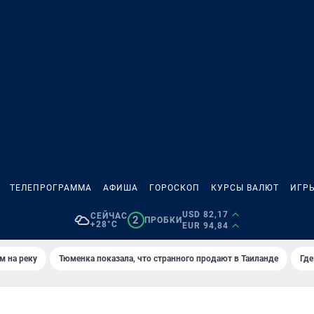
ТЕЛЕПРОГРАММА
АФИША
ГОРОСКОП
КУРСЫ ВАЛЮТ
ИГР
USD 82,17
СЕЙЧАС
2
ПРОБКИ
+28°C
EUR 94,84
м на реку
Тюменка показала, что странного продают в Таиланде
Где