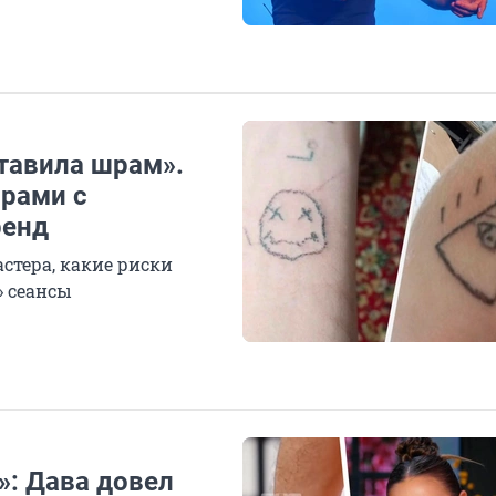
ставила шрам».
орами с
ренд
стера, какие риски
» сеансы
»: Дава довел