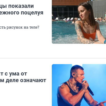
нцы показали
нежного поцелуя
сть рисунок на теле?
т с ума от
ом деле означают