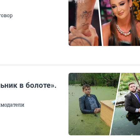
говор
ьник в болоте».
амодатели