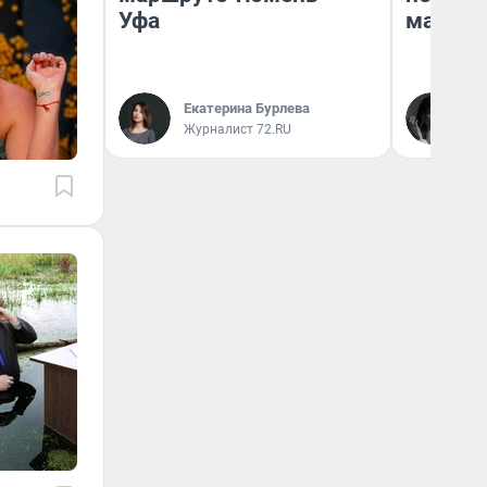
Уфа
маркет
Ак
Екатерина Бурлева
Ру
Журналист 72.RU
аг