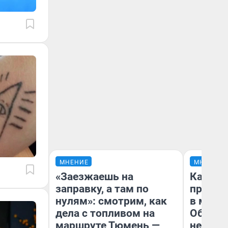
МНЕНИЕ
МНЕНИЕ
«Заезжаешь на
Какие 
заправку, а там по
продук
нулям»: смотрим, как
в мага
дела с топливом на
Обзор 
маршруте Тюмень —
нескол