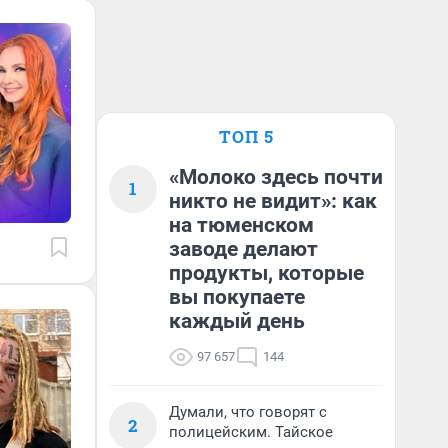
ТОП 5
«Молоко здесь почти
1
никто не видит»: как
на тюменском
заводе делают
продукты, которые
вы покупаете
каждый день
97 657
144
Думали, что говорят с
2
полицейским. Тайское