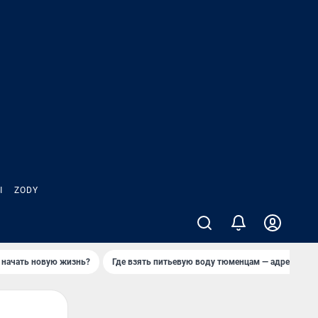
Ы
ZODY
 начать новую жизнь?
Где взять питьевую воду тюменцам — адреса