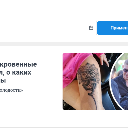
Примен
ткровенные
л, о каких
ты
олодости»