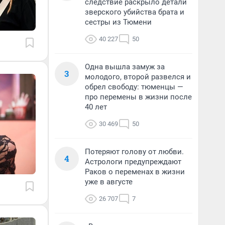
следствие раскрыло детали
зверского убийства брата и
сестры из Тюмени
40 227
50
Одна вышла замуж за
3
молодого, второй развелся и
обрел свободу: тюменцы —
про перемены в жизни после
40 лет
30 469
50
Потеряют голову от любви.
4
Астрологи предупреждают
Раков о переменах в жизни
уже в августе
26 707
7