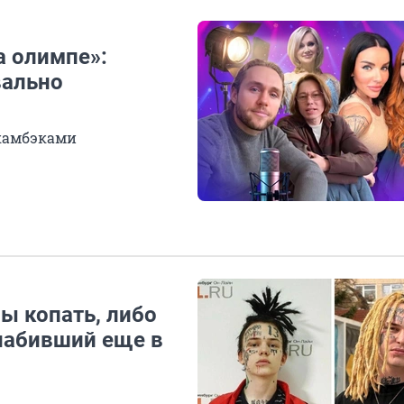
а олимпе»:
вально
 камбэками
ы копать, либо
 набивший еще в