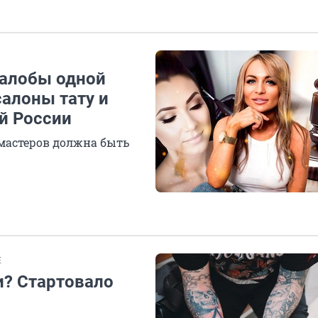
жалобы одной
салоны тату и
й России
 мастеров должна быть
Е
и? Стартовало