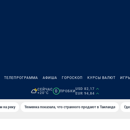
ТЕЛЕПРОГРАММА
АФИША
ГОРОСКОП
КУРСЫ ВАЛЮТ
ИГР
USD 82,17
СЕЙЧАС
0
ПРОБКИ
+20°C
EUR 94,84
м на реку
Тюменка показала, что странного продают в Таиланде
Где