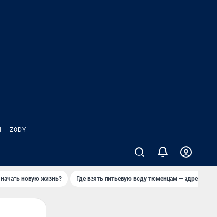
Ы
ZODY
 начать новую жизнь?
Где взять питьевую воду тюменцам — адреса