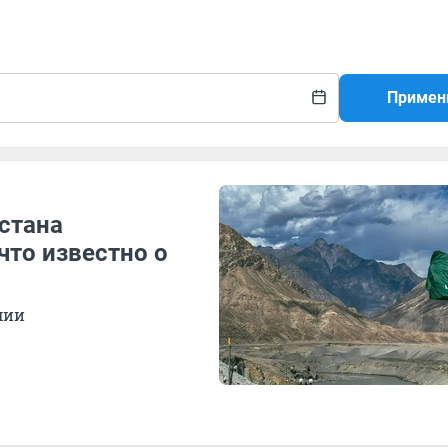
Примен
стана
что известно о
мии