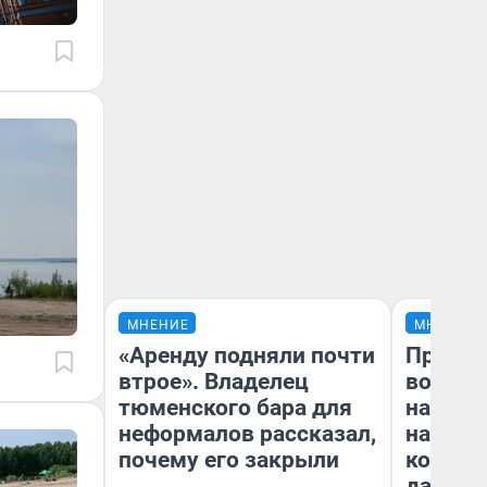
МНЕНИЕ
МНЕНИЕ
«Аренду подняли почти
Продаш
втрое». Владелец
возьмут
тюменского бара для
нам го
неформалов рассказал,
налого
почему его закрыли
коснет
даже р