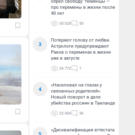
обрел свободу: тюменцы —
про перемены в жизни после
40 лет
30 528
50
Потеряют голову от любви.
3
Астрологи предупреждают
Раков о переменах в жизни
уже в августе
26 772
7
«Насиловал на глазах у
4
связанных родителей».
Новый поворот в деле
убийства россиян в Таиланде
22 364
36
«Дисквалификация аттестата
5