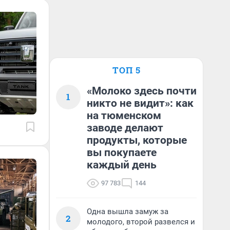
ТОП 5
«Молоко здесь почти
1
никто не видит»: как
на тюменском
заводе делают
продукты, которые
вы покупаете
каждый день
97 783
144
Одна вышла замуж за
2
молодого, второй развелся и