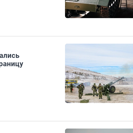
тались
границу