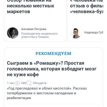
Обзор тюменки на
«Человека-пау
несколько местных
отзыв о фильм
маркетов
«человека-бул
Аксиния Петрова
Надежда Губар
Руководитель модельного
агентства в Тюмени
РЕКОМЕНДУЕМ
Сыграем в «Ромашку»? Простая
головоломка, которая взбодрит мозг
не хуже кофе
1 час
688
Обсудить
«Год преследовал и облил кислотой». Рассказ
петербурженки о жестоком нападении и
реабилитации