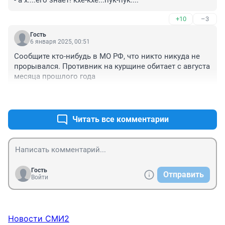
- а х....его знает! кхе-кхе...пук-пук....
+10
–3
Гость
6 января 2025, 00:51
Сообщите кто-нибудь в МО РФ, что никто никуда не 
прорывался. Противник на курщине обитает с августа 
месяца прошлого года
+7
–2
Читать все комментарии
Гость
Отправить
Войти
Новости СМИ2