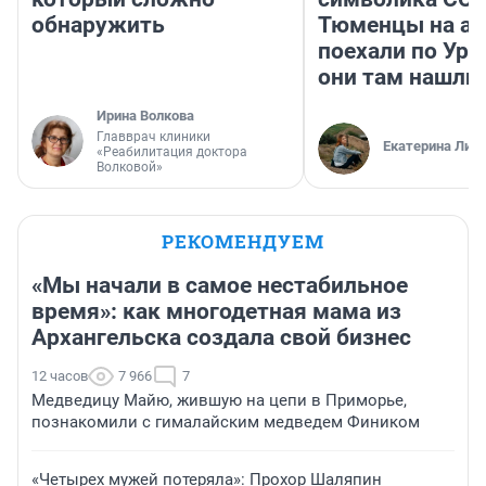
обнаружить
Тюменцы на ав
поехали по Ура
они там нашли
Ирина Волкова
Главврач клиники
Екатерина Лит
«Реабилитация доктора
Волковой»
РЕКОМЕНДУЕМ
«Мы начали в самое нестабильное
время»: как многодетная мама из
Архангельска создала свой бизнес
12 часов
7 966
7
Медведицу Майю, жившую на цепи в Приморье,
познакомили с гималайским медведем Фиником
«Четырех мужей потеряла»: Прохор Шаляпин