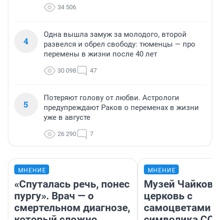
34 506
Одна вышла замуж за молодого, второй
4
развелся и обрел свободу: тюменцы — про
перемены в жизни после 40 лет
30 098
47
Потеряют голову от любви. Астрологи
5
предупреждают Раков о переменах в жизни
уже в августе
26 290
7
МНЕНИЕ
МНЕНИЕ
«Спуталась речь, понес
Музей Чайковс
пургу». Врач — о
церковь с
смертельном диагнозе,
самоцветами и
который сложно
символика ССС