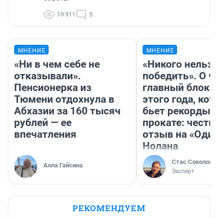
19 911
5
МНЕНИЕ
МНЕНИЕ
«Ни в чем себе не
«Никого нельз
отказывали».
победить». О ч
Пенсионерка из
главный блокб
Тюмени отдохнула в
этого года, ко
Абхазии за 160 тысяч
бьет рекорды 
рублей — ее
прокате: честн
впечатления
отзыв на «Оди
Нолана
Стас Соколов
Алла Гайсина
Эксперт
РЕКОМЕНДУЕМ