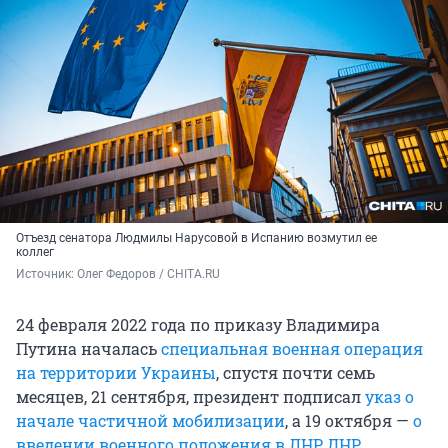
Отъезд сенатора Людмилы Нарусовой в Испанию возмутил ее
коллег
Источник: 
Олег Федоров / CHITA.RU
24 февраля 2022 года по приказу Владимира
Путина началась
специальная военная операция
на территории Украины
, спустя почти семь
месяцев, 21 сентября, президент подписал
указ о
начале частичной мобилизации
, а 19 октября —
о
введении военного положения в ЛНР, ДНР,