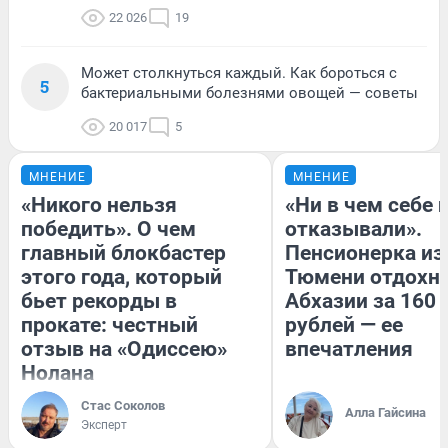
22 026
19
Может столкнуться каждый. Как бороться с
5
бактериальными болезнями овощей — советы
20 017
5
МНЕНИЕ
МНЕНИЕ
«Никого нельзя
«Ни в чем себе 
победить». О чем
отказывали».
главный блокбастер
Пенсионерка из
этого года, который
Тюмени отдохну
бьет рекорды в
Абхазии за 160
прокате: честный
рублей — ее
отзыв на «Одиссею»
впечатления
Нолана
Стас Соколов
Алла Гайсина
Эксперт