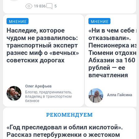
19 836
5
МНЕНИЕ
МНЕНИЕ
Наследие, которое
«Ни в чем себе 
чудом не развалилось:
отказывали».
транспортный эксперт
Пенсионерка из
разнес миф о «вечных»
Тюмени отдохну
советских дорогах
Абхазии за 160
рублей — ее
впечатления
Олег Арефьев
Блогер, предприниматель,
Алла Гайсина
владелец в транспортном
бизнесе
РЕКОМЕНДУЕМ
«Год преследовал и облил кислотой».
Рассказ петербурженки о жестоком