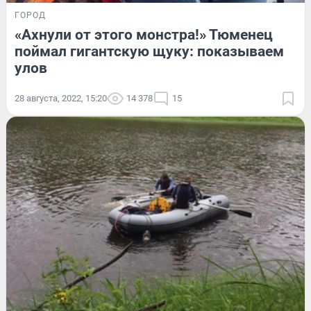
ГОРОД
«Ахнули от этого монстра!» Тюменец
поймал гигантскую щуку: показываем
улов
28 августа, 2022, 15:20
14 378
15