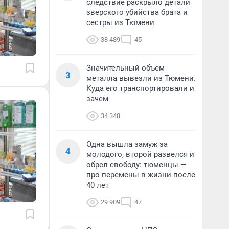
следствие раскрыло детали
зверского убийства брата и
сестры из Тюмени
38 489
45
Значительный объем
3
металла вывезли из Тюмени.
Куда его транспортировали и
зачем
34 348
Одна вышла замуж за
4
молодого, второй развелся и
обрел свободу: тюменцы —
про перемены в жизни после
40 лет
29 909
47