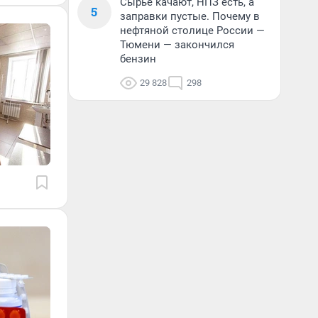
Сырье качают, НПЗ есть, а
5
заправки пустые. Почему в
нефтяной столице России —
Тюмени — закончился
бензин
29 828
298