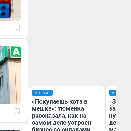
МНЕНИЕ
МНЕНИЕ
«Покупаешь кота в
«Заезж
мешке»: тюменка
заправк
рассказала, как на
нулям»
самом деле устроен
дела с
бизнес со складами
маршру