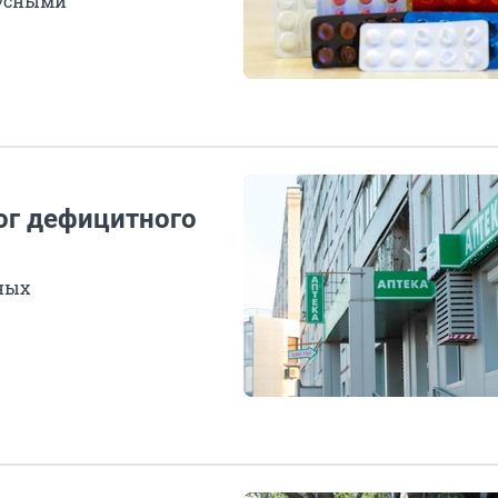
русными
ог дефицитного
ных