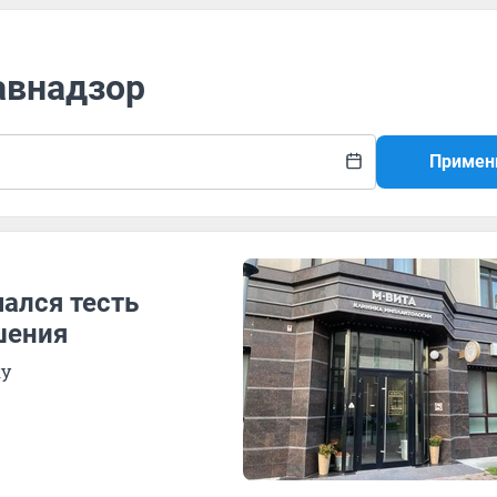
авнадзор
Примен
чался тесть
шения
ку