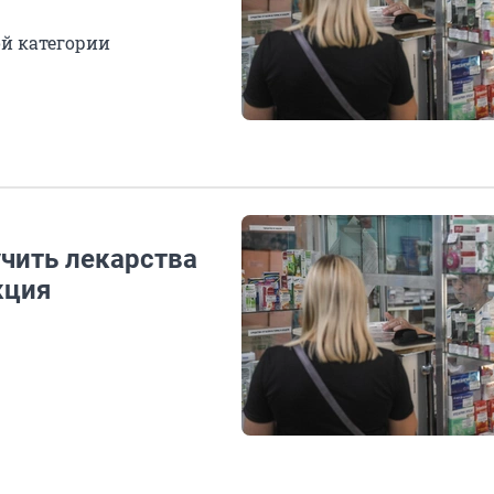
ой категории
учить лекарства
кция