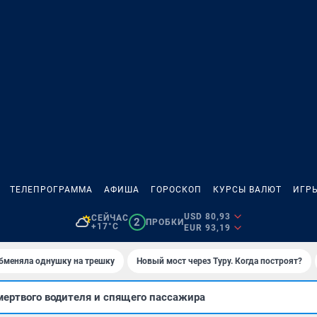
ТЕЛЕПРОГРАММА
АФИША
ГОРОСКОП
КУРСЫ ВАЛЮТ
ИГР
USD 80,93
СЕЙЧАС
2
ПРОБКИ
+17°C
EUR 93,19
бменяла однушку на трешку
Новый мост через Туру. Когда построят?
ертвого водителя и спящего пассажира