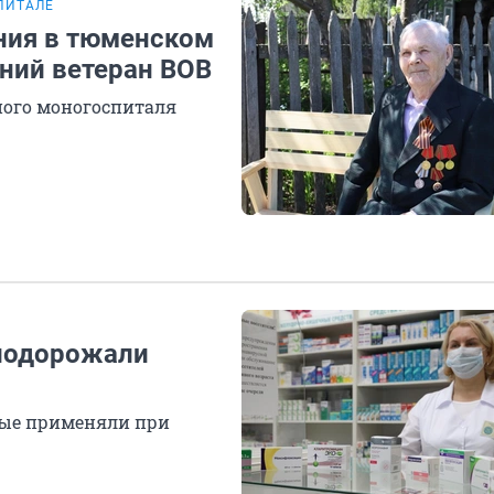
ПИТАЛЕ
ния в тюменском
тний ветеран ВОВ
ного моногоспиталя
 подорожали
рые применяли при