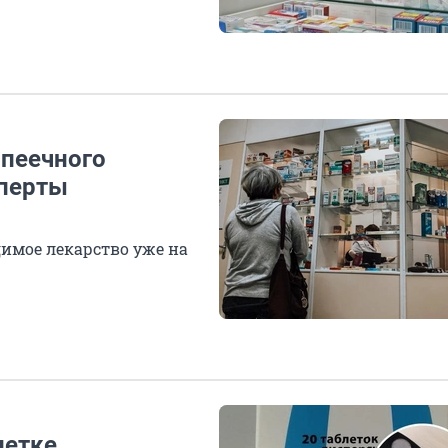
опеечного
сперты
имое лекарство уже на
летке