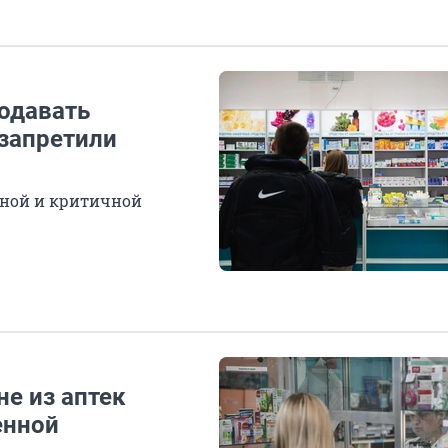
родавать
 запретили
ной и критичной
не из аптек
енной