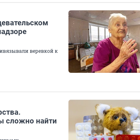
девательском
надзоре
ивязывали веревкой к
рства.
ы сложно найти