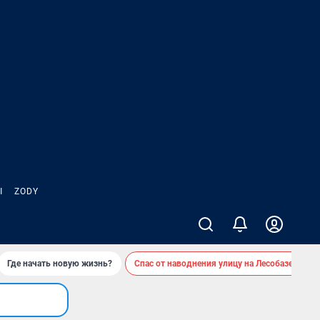
Ы
ZODY
Где начать новую жизнь?
Спас от наводнения улицу на Лесобазе
Д