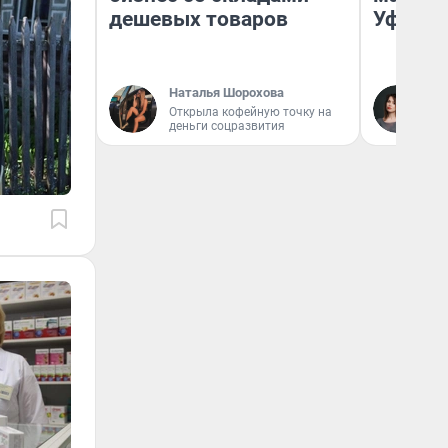
дешевых товаров
Уфа
Наталья Шорохова
Ек
Открыла кофейную точку на
Жу
деньги соцразвития