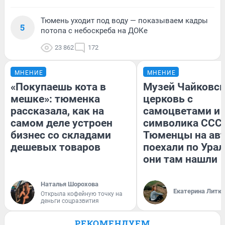
Тюмень уходит под воду — показываем кадры
5
потопа с небоскреба на ДОКе
23 862
172
МНЕНИЕ
МНЕНИЕ
«Покупаешь кота в
Музей Чайковск
мешке»: тюменка
церковь с
рассказала, как на
самоцветами и 
самом деле устроен
символика СССР
бизнес со складами
Тюменцы на ав
дешевых товаров
поехали по Урал
они там нашли
Наталья Шорохова
Екатерина Литк
Открыла кофейную точку на
деньги соцразвития
РЕКОМЕНДУЕМ