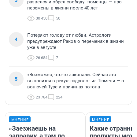
развелся и обрел свободу: тюменцы — про
перемены в жизни после 40 лет
30 450
50
Потеряют голову от любви. Астрологи
4
предупреждают Раков о переменах в жизни
уже в августе
26 684
7
«Возможно, что-то закопали. Сейчас это
5
выносится в реку»: гидролог из Тюмени — о
вонючей Туре и причинах потопа
23 784
224
МНЕНИЕ
МНЕНИЕ
«Заезжаешь на
Какие странны
заправку, а там по
продукты можн