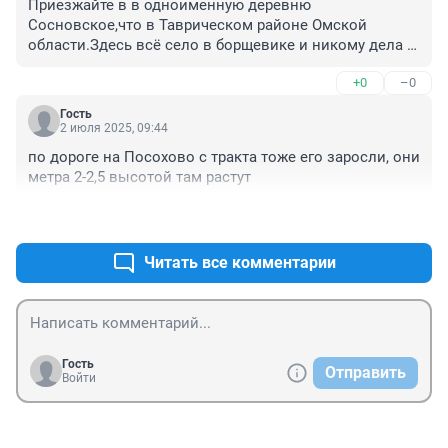
Приезжайте в в одноименную деревню 
листьями метра по полтора.

Сосновское,что в Таврическом районе Омской 
Я гулял в таком "лесу" в Тверской губернии...

области.Здесь всё село в борщевике и никому дела 
Вокруг Тюмени бощевика Сосновского не встречал 
нет.
ни разу.
+0
–0
Гость
2 июля 2025, 09:44
по дороге на Посохово с тракта тоже его заросли, они 
метра 2-2,5 высотой там растут
+2
–0
Читать все комментарии
Гость
Отправить
Войти