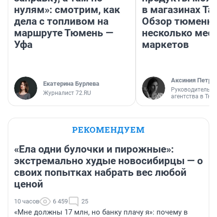
нулям»: смотрим, как
в магазинах Та
дела с топливом на
Обзор тюменки
маршруте Тюмень —
несколько мес
Уфа
маркетов
Аксиния Петро
Екатерина Бурлева
Руководитель м
Журналист 72.RU
агентства в Тю
РЕКОМЕНДУЕМ
«Ела одни булочки и пирожные»:
экстремально худые новосибирцы — о
своих попытках набрать вес любой
ценой
10 часов
6 459
25
«Мне должны 17 млн, но банку плачу я»: почему в