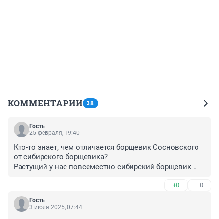
КОММЕНТАРИИ
38
Гость
25 февраля, 19:40
Кто-то знает, чем отличается борщевик Сосновского 
от сибирского борщевика?

Растущий у нас повсеместно сибирский борщевик 
(пучка) не просто не ядовит, а вполне даже съедобен!

+0
–0
Спутать его с борщевиком Сосновского может тот, 
кто борщевика Сосновского не видел никогда, и тем 
Гость
более не гулял в борщевичом "лесу' под 
3 июля 2025, 07:44
трехметровыми борщевичными "деревьями" с 