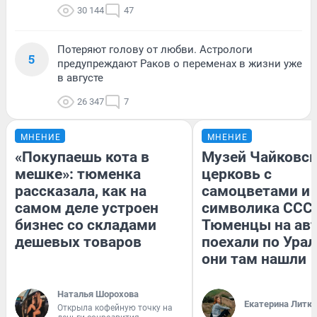
30 144
47
Потеряют голову от любви. Астрологи
5
предупреждают Раков о переменах в жизни уже
в августе
26 347
7
МНЕНИЕ
МНЕНИЕ
«Покупаешь кота в
Музей Чайковск
мешке»: тюменка
церковь с
рассказала, как на
самоцветами и 
самом деле устроен
символика СССР
бизнес со складами
Тюменцы на ав
дешевых товаров
поехали по Урал
они там нашли
Наталья Шорохова
Екатерина Литк
Открыла кофейную точку на