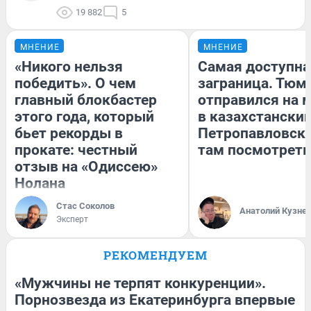
19 882
5
МНЕНИЕ
МНЕНИЕ
«Никого нельзя
Самая доступна
победить». О чем
заграница. Тюм
главный блокбастер
отправился на 
этого года, который
в казахстански
бьет рекорды в
Петропавловск:
прокате: честный
там посмотреть
отзыв на «Одиссею»
Нолана
Стас Соколов
Анатолий Кузне
Эксперт
РЕКОМЕНДУЕМ
«Мужчины не терпят конкуренции».
Порнозвезда из Екатеринбурга впервые