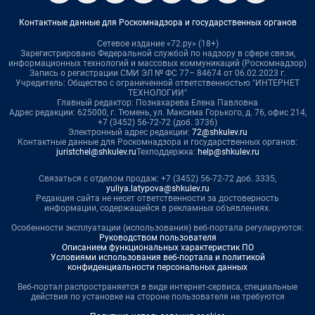
Контактные данные для Роскомнадзора и государственных органов
Сетевое издание «72.ру» (18+)
Зарегистрировано Федеральной службой по надзору в сфере связи,
информационных технологий и массовых коммуникаций (Роскомнадзор)
Запись о регистрации СМИ ЭЛ № ФС 77– 84674 от 06.02.2023 г.
Учредитель: Общество с ограниченной ответственностью "ИНТЕРНЕТ
ТЕХНОЛОГИИ"
Главный редактор: Познахарева Елена Павловна
Адрес редакции: 625000, г. Тюмень, ул. Максима Горького, д. 76, офис 214,
+7 (3452) 56-72-72 (доб. 3736)
Электронный адрес редакции:
72@shkulev.ru
Контактные данные для Роскомнадзора и государственных органов:
juristchel@shkulev.ru
Техподдержка:
help@shkulev.ru
Связаться с отделом продаж: +7 (3452) 56-72-72 доб. 3335,
yuliya.latypova@shkulev.ru
Редакция сайта не несет ответственности за достоверность
информации, содержащейся в рекламных объявлениях.
Особенности эксплуатации (использования) веб-портала регулируются:
Руководством пользователя
Описанием функциональных характеристик ПО
Условиями использования веб-портала и политикой
конфиденциальности персональных данных
Веб-портал распространяется в виде интернет-сервиса, специальные
действия по установке на стороне пользователя не требуются