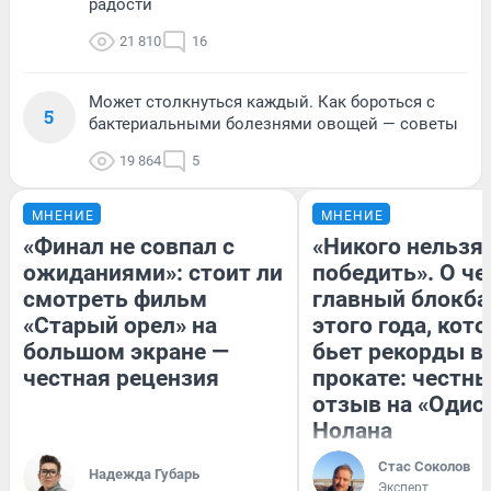
радости
21 810
16
Может столкнуться каждый. Как бороться с
5
бактериальными болезнями овощей — советы
19 864
5
МНЕНИЕ
МНЕНИЕ
«Финал не совпал с
«Никого нельзя
ожиданиями»: стоит ли
победить». О ч
смотреть фильм
главный блокба
«Старый орел» на
этого года, кот
большом экране —
бьет рекорды в
честная рецензия
прокате: честн
отзыв на «Одис
Нолана
Стас Соколов
Надежда Губарь
Эксперт