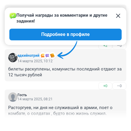
Гость
14 марта 2025, 11:26
Получай награды за комментарии и другие 
задания!
Тюменские власти все никак не петрят,

что городу нужен зал по более чем филармония и 
Подробнее в профиле
"Нефтяник" для некоторых выступлений !!!!
+2
–0
едкийнатрий
14 марта 2025, 10:12
билеты раскуплены, комунисты последний отдают за 
12 тысяч рублей
+0
–0
Гость
14 марта 2025, 08:21
Расторгуев, ни дня не служивший в армии, поет о 
комбате, о солдатах , будто всю жизнь служил.
+6
–0