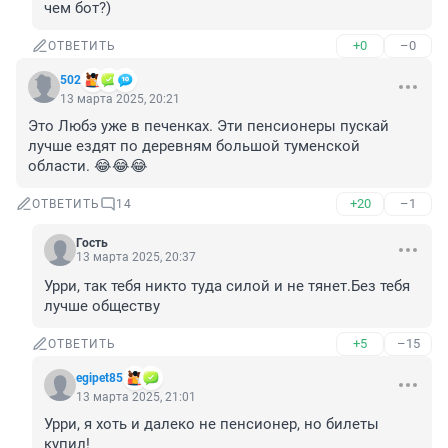
чем бот?)
+0
–0
ОТВЕТИТЬ
502
13 марта 2025, 20:21
Это Любэ уже в печенках. Эти пенсионеры пускай 
лучше ездят по деревням большой туменской 
области. 😂😂😂
+20
–1
ОТВЕТИТЬ
14
Гость
13 марта 2025, 20:37
Урри, так тебя никто туда силой и не тянет.Без тебя 
лучше обществу
+5
–15
ОТВЕТИТЬ
egipet85
13 марта 2025, 21:01
Урри, я хоть и далеко не пенсионер, но билеты 
купил!