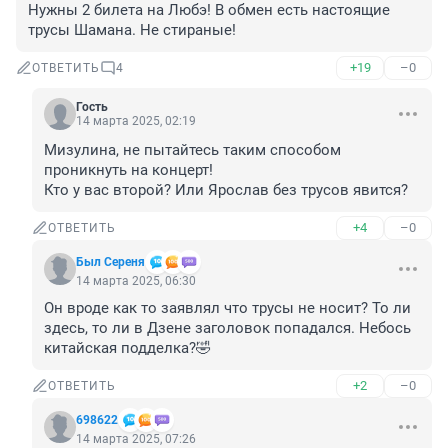
Нужны 2 билета на Любэ! В обмен есть настоящие 
трусы Шамана. Не стираные!
+19
–0
ОТВЕТИТЬ
4
Гость
14 марта 2025, 02:19
Мизулина, не пытайтесь таким способом 
проникнуть на концерт! 

Кто у вас второй? Или Ярослав без трусов явится?
+4
–0
ОТВЕТИТЬ
Был Сереня
14 марта 2025, 06:30
Он вроде как то заявлял что трусы не носит? То ли 
здесь, то ли в Дзене заголовок попадался. Небось 
китайская подделка?🤣
+2
–0
ОТВЕТИТЬ
698622
14 марта 2025, 07:26