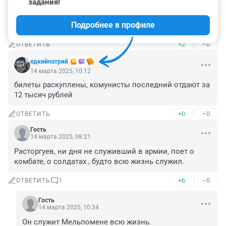
задания!
Тюменские власти все никак не петрят,

что городу нужен зал по более чем филармония и 
Подробнее в профиле
"Нефтяник" для некоторых выступлений !!!!
+2
–0
ОТВЕТИТЬ
едкийнатрий
14 марта 2025, 10:12
билеты раскуплены, комунисты последний отдают за 
12 тысяч рублей
+0
–0
ОТВЕТИТЬ
Гость
14 марта 2025, 08:21
Расторгуев, ни дня не служивший в армии, поет о 
комбате, о солдатах , будто всю жизнь служил.
+6
–0
ОТВЕТИТЬ
1
Гость
14 марта 2025, 10:34
Он служит Мельпомене всю жизнь.