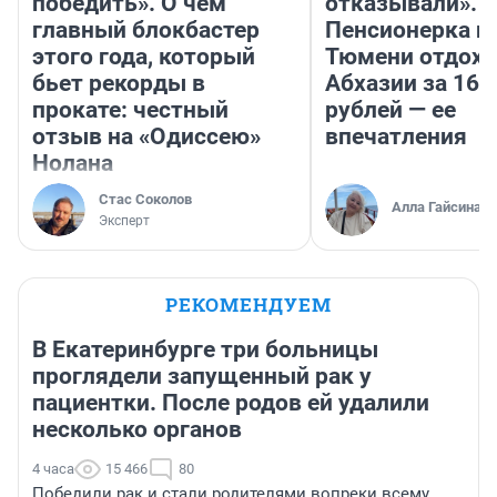
победить». О чем
отказывали».
главный блокбастер
Пенсионерка и
этого года, который
Тюмени отдохн
бьет рекорды в
Абхазии за 160
прокате: честный
рублей — ее
отзыв на «Одиссею»
впечатления
Нолана
Стас Соколов
Алла Гайсина
Эксперт
РЕКОМЕНДУЕМ
В Екатеринбурге три больницы
проглядели запущенный рак у
пациентки. После родов ей удалили
несколько органов
4 часа
15 466
80
Победили рак и стали родителями вопреки всему.