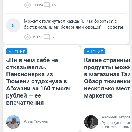
21 854
16
Может столкнуться каждый. Как бороться с
5
бактериальными болезнями овощей — советы
19 890
5
МНЕНИЕ
МНЕНИЕ
«Ни в чем себе не
Какие странные
отказывали».
продукты можн
Пенсионерка из
в магазинах Таи
Тюмени отдохнула в
Обзор тюменки 
Абхазии за 160 тысяч
несколько мес
рублей — ее
маркетов
впечатления
Аксиния Петров
Алла Гайсина
Руководитель мо
агентства в Тюме