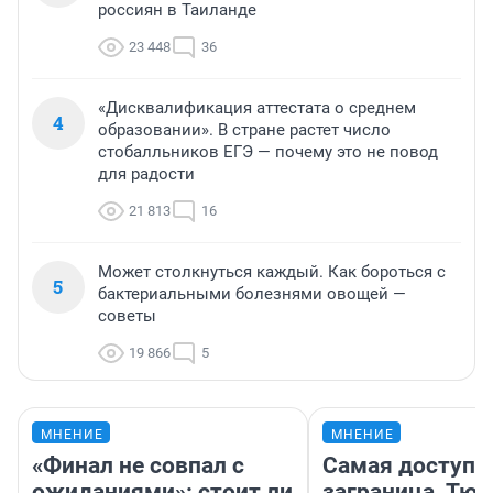
россиян в Таиланде
23 448
36
«Дисквалификация аттестата о среднем
4
образовании». В стране растет число
стобалльников ЕГЭ — почему это не повод
для радости
21 813
16
Может столкнуться каждый. Как бороться с
5
бактериальными болезнями овощей —
советы
19 866
5
МНЕНИЕ
МНЕНИЕ
«Финал не совпал с
Самая доступн
ожиданиями»: стоит ли
заграница. Тю