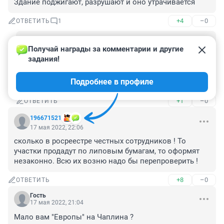
Здание поджигают, разрушают и оно утрачивается
+4
–0
ОТВЕТИТЬ
1
Гость
18 мая 2022, 08:12
Получай награды за комментарии и другие 
задания!
Нужно добиваться ответа, сказали - сделайте. Но 
им наказания не будет, типа денег нет, бюджет 
Подробнее в профиле
расписан на годы вперёд.
+1
–0
ОТВЕТИТЬ
196671521
17 мая 2022, 22:06
сколько в росреестре честных сотрудников ! То 
участки продадут по липовым бумагам, то оформят 
незаконно. Всю их возню надо бы перепроверить !
+8
–0
ОТВЕТИТЬ
Гость
17 мая 2022, 21:04
Мало вам "Европы" на Чаплина ?
