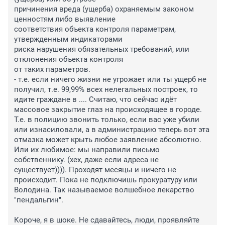
причинения вреда (ущерба) охраняемым законом 
ценностям либо выявление

соответствия объекта контроля параметрам, 
утвержденным индикаторами

риска нарушения обязательных требований, или 
отклонения объекта контроля

от таких параметров.

- т.е. если ничего жизни не угрожает или ты ущерб не 
получил, т.е. 99,99% всех нелегальных построек, то 
идите граждане в .... Считаю, что сейчас идёт 
массовое закрытие глаз на происходящее в городе. 
Т.е. в полицию звонить только, если вас уже убили 
или изнасиловали, а в администрацию теперь вот эта 
отмазка может крыть любое заявление абсолютно.

Или их любимое: мы направили письмо 
собственнику. (хех, даже если адреса не 
существует)))). Проходят месяцы и ничего не 
происходит. Пока не подключишь прокуратуру или 
Володина. Так называемое волшебное лекарство 
"пендальгин".

Короче, я в шоке. Не сдавайтесь, люди, проявляйте 