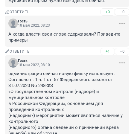
жуликов которым нужно все здесь и сейчас.
+0
–0
ОТВЕТИТЬ
Гость
18 мая 2022, 08:23
А когда власти свои слова сдерживали? Приведите 
примеры
+1
–0
ОТВЕТИТЬ
Гость
18 мая 2022, 08:10
одминистрация сейчас новую фишку использует: 
Согласно п. 1 ч. 1 ст. 57 Федерального закона от 
31.07.2020 No 248-ФЗ

«О государственном контроле (надзоре) и 
муниципальном контроле

в Российской Федерации», основанием для 
проведения контрольных

(надзорных) мероприятий может являться наличие у 
контрольного

(надзорного) органа сведений о причинении вреда 
(ущерба) или об угрозе
