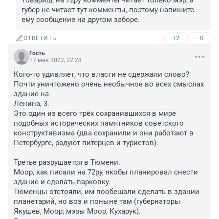
Товарищ, на 72ру комменты читает только мэр, а 
губер не читает тут комменты, поэтому напишите 
ему сообщение на другом заборе.
+2
–0
ОТВЕТИТЬ
Гость
17 мая 2022, 22:28
Кого-то удивляет, что власти не сдержали слово?

Почти уничтожено очень необычное во всех смыслах 
здание на

Ленина, 3. 

Это один из всего трёх сохранившихся в мире 
подобных исторических памятников советского 
конструктивизма (два сохранили и они работают в 
Петербурге, радуют питерцев и туристов).

Третье разрушается в Тюмени.

Моор, как писали на 72ру, якобы планировал снести 
здание и сделать парковку.

Тюменцы отстояли, им пообещали сделать в здании 
планетарий, но воз и поныне там (губернаторы 
Якушев, Моор; мэры Моор, Кухарук).
