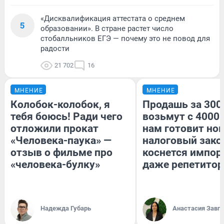
«Дисквалификация аттестата о среднем
5
образовании». В стране растет число
стобалльников ЕГЭ — почему это не повод для
радости
21 702
16
МНЕНИЕ
МНЕНИЕ
Колобок-колобок, я
Продашь за 3000
тебя боюсь! Ради чего
возьмут с 4000.
отложили прокат
нам готовит но
«Человека-паука» —
налоговый зако
отзыв о фильме про
коснется импор
«человека-булку»
даже репетитор
Надежда Губарь
Анастасия Завг