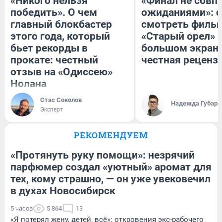
«Никого нельзя
«Финал не совпа
победить». О чем
ожиданиями»: с
главный блокбастер
смотреть филь
этого года, который
«Старый орел» 
бьет рекорды в
большом экран
прокате: честный
честная реценз
отзыв на «Одиссею»
Нолана
Стас Соколов
Надежда Губарь
Эксперт
РЕКОМЕНДУЕМ
«Протянуть руку помощи»: незрячий
парфюмер создал «уютный» аромат для
тех, кому страшно, — он уже увековечил
в духах Новосибирск
5 часов
5 864
13
«Я потерял жену, детей, всё»: откровения экс-рабочего