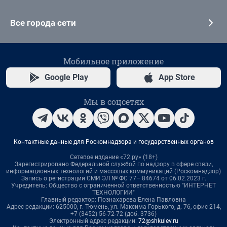
Все города сети
Мобильное приложение
Google Play
App Store
Мы в соцсетях
Контактные данные для Роскомнадзора и государственных органов
Сетевое издание «72.ру» (18+)
Зарегистрировано Федеральной службой по надзору в сфере связи,
информационных технологий и массовых коммуникаций (Роскомнадзор)
Запись о регистрации СМИ ЭЛ № ФС 77– 84674 от 06.02.2023 г.
Учредитель: Общество с ограниченной ответственностью "ИНТЕРНЕТ
ТЕХНОЛОГИИ"
Главный редактор: Познахарева Елена Павловна
Адрес редакции: 625000, г. Тюмень, ул. Максима Горького, д. 76, офис 214,
+7 (3452) 56-72-72 (доб. 3736)
Электронный адрес редакции:
72@shkulev.ru