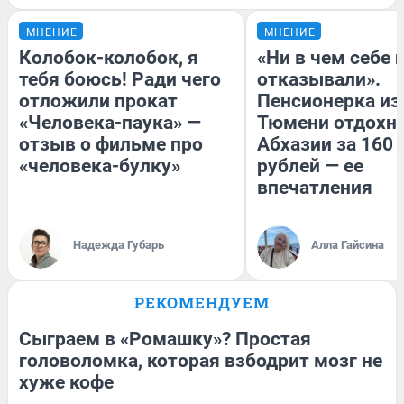
МНЕНИЕ
МНЕНИЕ
Колобок-колобок, я
«Ни в чем себе 
тебя боюсь! Ради чего
отказывали».
отложили прокат
Пенсионерка из
«Человека-паука» —
Тюмени отдохну
отзыв о фильме про
Абхазии за 160
«человека-булку»
рублей — ее
впечатления
Надежда Губарь
Алла Гайсина
РЕКОМЕНДУЕМ
Сыграем в «Ромашку»? Простая
головоломка, которая взбодрит мозг не
хуже кофе