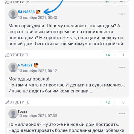
+1
–0
ОТВЕТИТЬ
54198688
13 октября 2021, 08:48
Мало присудили. Почему оценивают только дом? А 
затраты личных сил и времени на строительство 
нового дома? Не просто же так, пальцами щелкнул и 
новый дом. Беготни на год минимум с этой стройкой.
+4
–1
ОТВЕТИТЬ
6754321
13 октября 2021, 08:12
Молодцы,повезло! 

Но там и мать не простая. И деньги на суды имелись..

Иначе не видать бы им компенсации...
+2
–0
ОТВЕТИТЬ
Гость
13 октября 2021, 07:35
10 миллионов? Ну это же не новый дом построить. 
Надо демонтировать более половины дома, обломки 