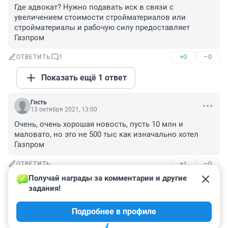
Где адвокат? Нужно подавать иск в связи с 
увеличением стоимости стройматериалов или 
стройматериалы и рабочую силу предоставляет 
Газпром
+0
–0
ОТВЕТИТЬ
1
Показать ещё 1 ответ
Гость
13 октября 2021, 13:00
Очень, очень хорошая новость, пусть 10 млн и 
маловато, но это не 500 тыс как изначально хотел 
Газпром
+1
–0
ОТВЕТИТЬ
Получай награды за комментарии и другие 
Гость
13 октября 2021, 12:04
задания!
В нашей стране отсудить и получить, то что отсудил 
Подробнее в профиле
это настолько разные вещи.