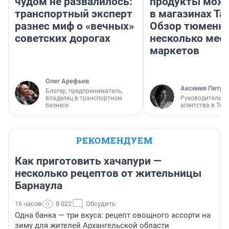
чудом не развалилось:
продукты можн
транспортный эксперт
в магазинах Та
разнес миф о «вечных»
Обзор тюменки
советских дорогах
несколько мес
маркетов
Олег Арефьев
Аксиния Петро
Блогер, предприниматель,
владелец в транспортном
Руководитель м
бизнесе
агентства в Тю
РЕКОМЕНДУЕМ
Как приготовить хачапури —
несколько рецептов от жительницы
Барнаула
16 часов
8 022
Обсудить
Одна банка — три вкуса: рецепт овощного ассорти на
зиму для жителей Архангельской области