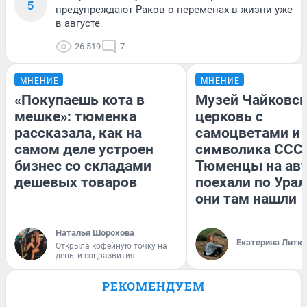
5
предупреждают Раков о переменах в жизни уже
в августе
26 519
7
МНЕНИЕ
МНЕНИЕ
«Покупаешь кота в
Музей Чайковск
мешке»: тюменка
церковь с
рассказала, как на
самоцветами и 
самом деле устроен
символика СССР
бизнес со складами
Тюменцы на ав
дешевых товаров
поехали по Урал
они там нашли
Наталья Шорохова
Екатерина Литк
Открыла кофейную точку на
деньги соцразвития
РЕКОМЕНДУЕМ