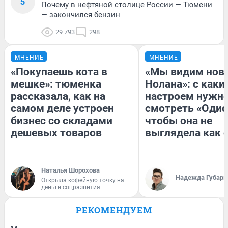
5
Почему в нефтяной столице России — Тюмени
— закончился бензин
29 793
298
МНЕНИЕ
МНЕНИЕ
«Покупаешь кота в
«Мы видим нов
мешке»: тюменка
Нолана»: с каки
рассказала, как на
настроем нужн
самом деле устроен
смотреть «Одис
бизнес со складами
чтобы она не
дешевых товаров
выглядела как 
Наталья Шорохова
Надежда Губарь
Открыла кофейную точку на
деньги соцразвития
РЕКОМЕНДУЕМ