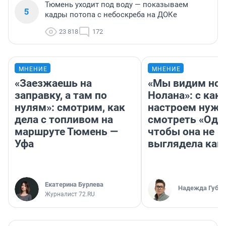
Тюмень уходит под воду — показываем
5
кадры потопа с небоскреба на ДОКе
23 818
172
МНЕНИЕ
МНЕНИЕ
«Заезжаешь на
«Мы видим нов
заправку, а там по
Нолана»: с как
нулям»: смотрим, как
настроем нужн
дела с топливом на
смотреть «Оди
маршруте Тюмень —
чтобы она не
Уфа
выглядела как
Екатерина Бурлева
Надежда Губар
Журналист 72.RU