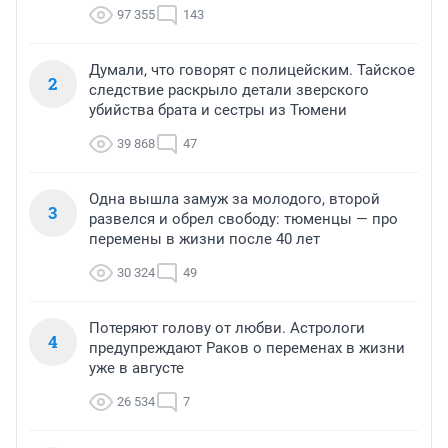
97 355
143
Думали, что говорят с полицейским. Тайское
2
следствие раскрыло детали зверского
убийства брата и сестры из Тюмени
39 868
47
Одна вышла замуж за молодого, второй
3
развелся и обрел свободу: тюменцы — про
перемены в жизни после 40 лет
30 324
49
Потеряют голову от любви. Астрологи
4
предупреждают Раков о переменах в жизни
уже в августе
26 534
7