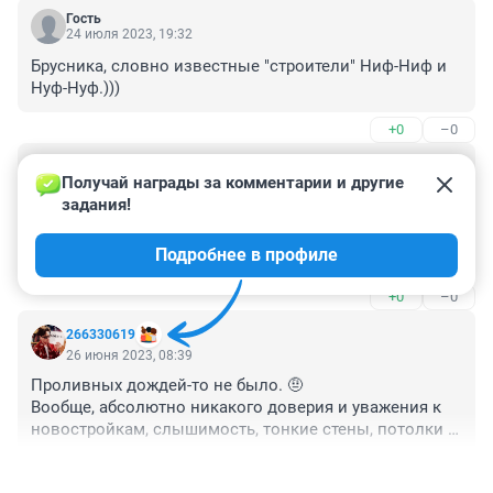
Гость
24 июля 2023, 19:32
Брусника, словно известные "строители" Ниф-Ниф и 
Нуф-Нуф.)))
+0
–0
Гость
11 июля 2023, 22:49
Получай награды за комментарии и другие 
задания!
Брусника, очень плохо сдала дом на 50 лет 
Октября,57б корпус 2, куча недоделок, окна плохие- 
Подробнее в профиле
дует, как будем зимовать, стены тоже похоже пустые, 
в квартирах поставили входные двери как от сараев, 
+0
–0
болтаются очень тонкие
266330619
26 июня 2023, 08:39
Проливных дождей-то не было. 🤨

Вообще, абсолютно никакого доверия и уважения к 
новостройкам, слышимость, тонкие стены, потолки и 
пол, плохие коммуникации, холодные стены, 
+0
–0
неутепленные окна и балконы и мн.др. Еще и 