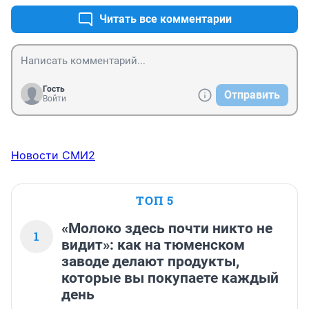
стописят квартир на стописят этажей. За кучу денег.

Кирпичные старые малоэтажные дома лучше всего 
Читать все комментарии
для комфортного проживания, человеком себя 
чувствуешь.
Гость
Отправить
Войти
Новости СМИ2
ТОП 5
«Молоко здесь почти никто не
1
видит»: как на тюменском
заводе делают продукты,
которые вы покупаете каждый
день