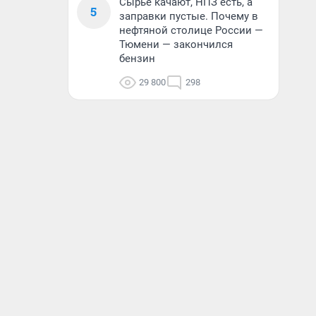
Сырье качают, НПЗ есть, а
5
заправки пустые. Почему в
нефтяной столице России —
Тюмени — закончился
бензин
29 800
298