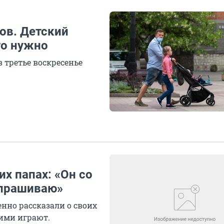
цов. Детский
то нужно
 третье воскресенье
х папах: «Он со
ыпрашиваю»
нно рассказали о своих
ними играют.