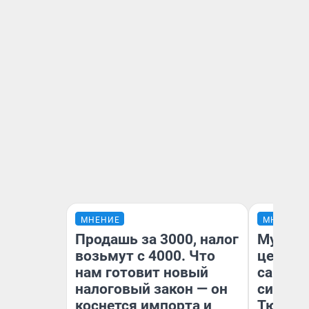
МНЕНИЕ
МНЕНИЕ
Продашь за 3000, налог
Музей 
возьмут с 4000. Что
церков
нам готовит новый
самоцв
налоговый закон — он
символ
коснется импорта и
Тюменц