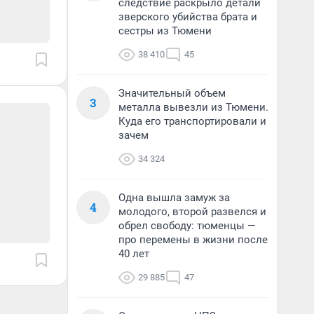
следствие раскрыло детали
зверского убийства брата и
сестры из Тюмени
38 410
45
Значительный объем
3
металла вывезли из Тюмени.
Куда его транспортировали и
зачем
34 324
Одна вышла замуж за
4
молодого, второй развелся и
обрел свободу: тюменцы —
про перемены в жизни после
40 лет
29 885
47