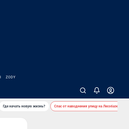
Ы
ZODY
Где начать новую жизнь?
Спас от наводнения улицу на Лесобазе
Д