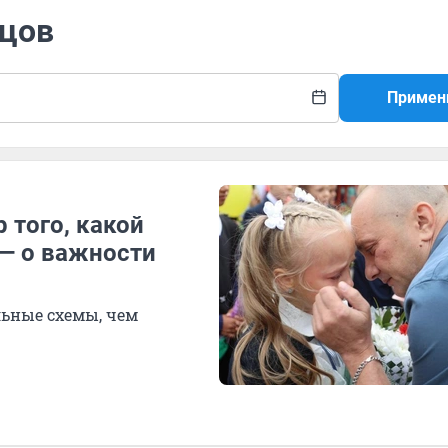
тцов
Примен
 того, какой
 — о важности
льные схемы, чем