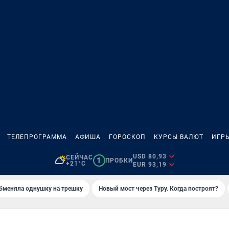
ТЕЛЕПРОГРАММА
АФИША
ГОРОСКОП
КУРСЫ ВАЛЮТ
ИГР
USD 80,93
СЕЙЧАС
1
ПРОБКИ
+21°C
EUR 93,19
бменяла однушку на трешку
Новый мост через Туру. Когда построят?