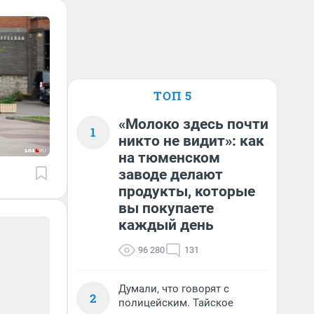
ТОП 5
«Молоко здесь почти
1
никто не видит»: как
на тюменском
заводе делают
продукты, которые
вы покупаете
каждый день
96 280
131
Думали, что говорят с
2
полицейским. Тайское