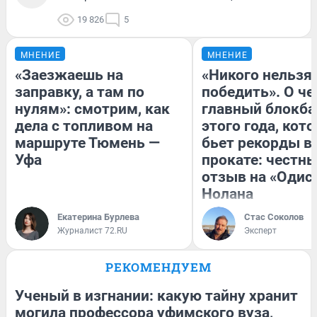
19 826
5
МНЕНИЕ
МНЕНИЕ
«Заезжаешь на
«Никого нельзя
заправку, а там по
победить». О ч
нулям»: смотрим, как
главный блокба
дела с топливом на
этого года, кот
маршруте Тюмень —
бьет рекорды в
Уфа
прокате: честн
отзыв на «Одис
Нолана
Екатерина Бурлева
Стас Соколов
Журналист 72.RU
Эксперт
РЕКОМЕНДУЕМ
Ученый в изгнании: какую тайну хранит
могила профессора уфимского вуза,