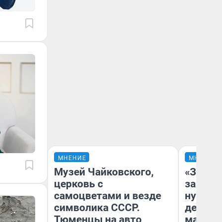
МНЕНИЕ
МНЕНИЕ
Музей Чайковского,
«Заезж
церковь с
заправк
самоцветами и везде
нулям»
символика СССР.
дела с
Тюменцы на авто
маршру