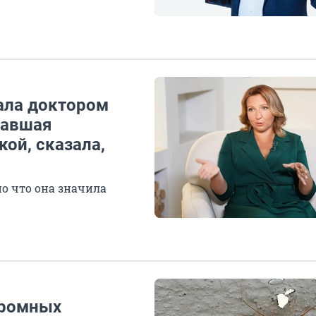
тала доктором
вавшая
ой, сказала,
но что она значила
громных