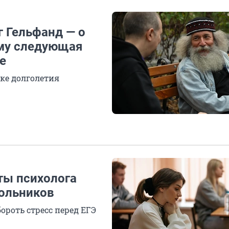
г Гельфанд — о
ему следующая
е
ке долголетия
еты психолога
ольников
бороть стресс перед ЕГЭ