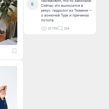
«Возможно, что-то закопали.
5
Сейчас это выносится в
реку»: гидролог из Тюмени —
о вонючей Туре и причинах
потопа
23 755
224