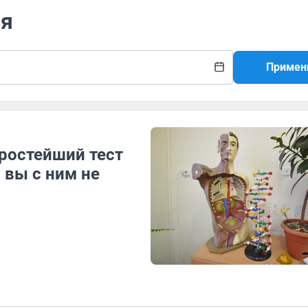
ия
Примен
ростейший тест
 вы с ним не