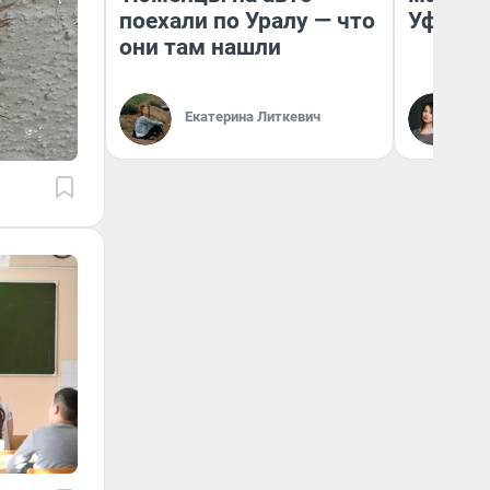
поехали по Уралу — что
Уфа
они там нашли
Ек
Екатерина Литкевич
Жу