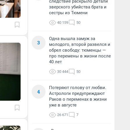
следствие раскрыло детали
зверского убийства брата и
сестры из Тюмени
40 159
50
Одна вышла замуж за
3
молодого, второй развелся и
обрел свободу: тюменцы —
про перемены в жизни после
40 лет
30 444
50
Потеряют голову от любви.
4
Астрологи предупреждают
Раков о переменах в жизни
уже в августе
26 671
7