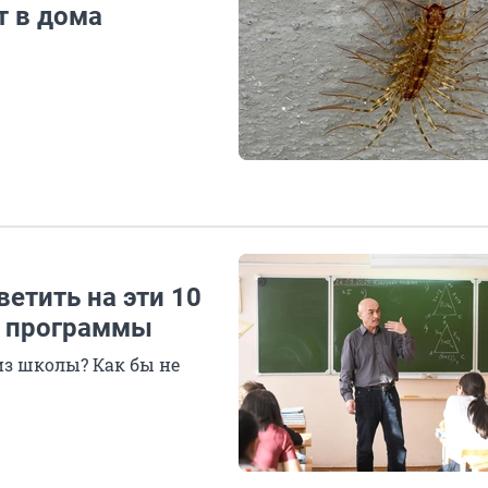
т в дома
ветить на эти 10
й программы
из школы? Как бы не