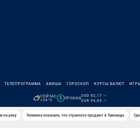
ТЕЛЕПРОГРАММА
АФИША
ГОРОСКОП
КУРСЫ ВАЛЮТ
ИГР
USD 82,17
СЕЙЧАС
3
ПРОБКИ
+26°C
EUR 94,84
м на реку
Тюменка показала, что странного продают в Таиланде
Где