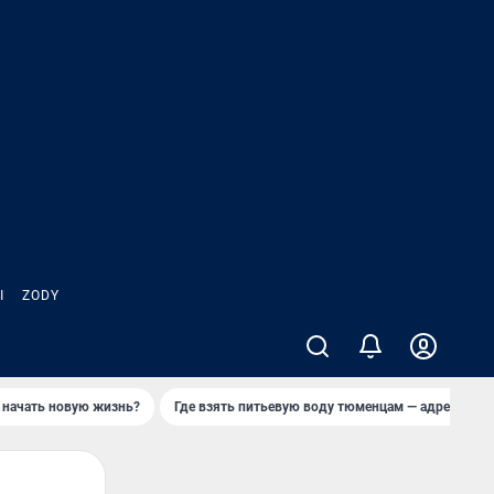
Ы
ZODY
 начать новую жизнь?
Где взять питьевую воду тюменцам — адреса