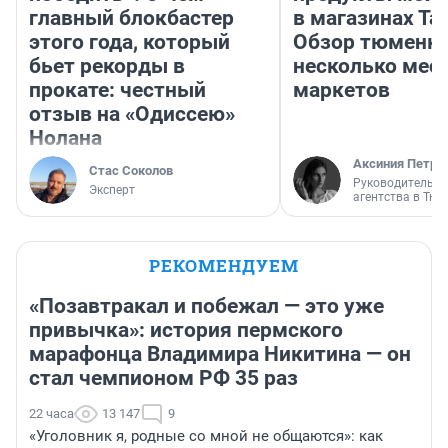
главный блокбастер
в магазинах Та
этого года, который
Обзор тюменки
бьет рекорды в
несколько мес
прокате: честный
маркетов
отзыв на «Одиссею»
Нолана
Аксиния Петро
Стас Соколов
Руководитель м
Эксперт
агентства в Тю
РЕКОМЕНДУЕМ
«Позавтракал и побежал — это уже
привычка»: история пермского
марафонца Владимира Никитина — он
стал чемпионом РФ 35 раз
22 часа
13 147
9
«Уголовник я, родные со мной не общаются»: как