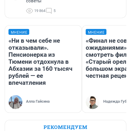
советы
19 864
5
МНЕНИЕ
МНЕНИЕ
«Ни в чем себе не
«Финал не совп
отказывали».
ожиданиями»: 
Пенсионерка из
смотреть фил
Тюмени отдохнула в
«Старый орел» 
Абхазии за 160 тысяч
большом экран
рублей — ее
честная рецен
впечатления
Алла Гайсина
Надежда Губар
РЕКОМЕНДУЕМ