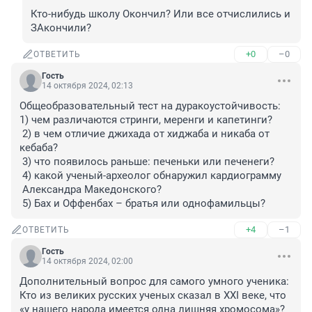
Кто-нибудь школу Окончил? Или все отчислились и 
ЗАкончили?
+0
–0
ОТВЕТИТЬ
Гость
14 октября 2024, 02:13
Общеобразовательный тест на дуракоустойчивость: 

1) чем различаются стринги, меренги и капетинги?

 2) в чем отличие джихада от хиджаба и никаба от 
кебаба?

 3) что появилось раньше: печеньки или печенеги?

 4) какой ученый-археолог обнаружил кардиограмму 

 Александра Македонского?

 5) Бах и Оффенбах – братья или однофамильцы?
+4
–1
ОТВЕТИТЬ
Гость
14 октября 2024, 02:00
Дополнительный вопрос для самого умного ученика:

Кто из великих русских ученых сказал в XXI веке, что 
«у нашего народа имеется одна лишняя хромосома»?