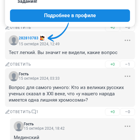
задания!
Люди с советским образоаанием ответят больше и 
правильно на вопрлсы этого теста, чем современные 
Подробнее в профиле
жертвы ЕГЭ...
+0
–0
ОТВЕТИТЬ
282810783
15 октября 2024, 12:49
Тест легкий. Вы значит не видели, какие вопрос
+0
–1
ОТВЕТИТЬ
Гость
15 октября 2024, 03:33
Вопрос для самого умного: Кто из великих русских 
ученых сказал в XXI веке, что «у нашего народа 
имеется одна лишняя хромосома»?
+0
–0
ОТВЕТИТЬ
1
Гость
15 октября 2024, 18:42
Мединский