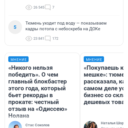
26 545
7
Тюмень уходит под воду — показываем
5
кадры потопа с небоскреба на ДОКе
23 841
172
МНЕНИЕ
МНЕНИЕ
«Никого нельзя
«Покупаешь ко
победить». О чем
мешке»: тюмен
главный блокбастер
рассказала, как
этого года, который
самом деле ус
бьет рекорды в
бизнес со скл
прокате: честный
дешевых това
отзыв на «Одиссею»
Нолана
Наталья Шорох
Стас Соколов