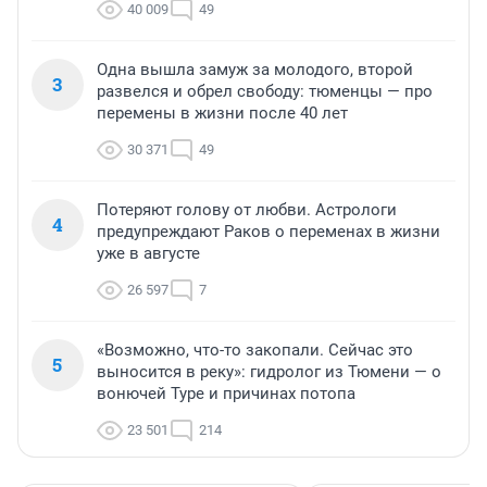
40 009
49
Одна вышла замуж за молодого, второй
3
развелся и обрел свободу: тюменцы — про
перемены в жизни после 40 лет
30 371
49
Потеряют голову от любви. Астрологи
4
предупреждают Раков о переменах в жизни
уже в августе
26 597
7
«Возможно, что-то закопали. Сейчас это
5
выносится в реку»: гидролог из Тюмени — о
вонючей Туре и причинах потопа
23 501
214