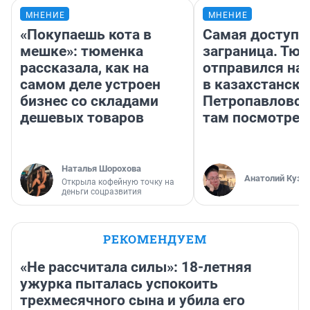
МНЕНИЕ
МНЕНИЕ
«Покупаешь кота в
Самая доступн
мешке»: тюменка
заграница. Тю
рассказала, как на
отправился на
самом деле устроен
в казахстански
бизнес со складами
Петропавловск
дешевых товаров
там посмотрет
Наталья Шорохова
Анатолий Кузн
Открыла кофейную точку на
деньги соцразвития
РЕКОМЕНДУЕМ
«Не рассчитала силы»: 18-летняя
ужурка пыталась успокоить
трехмесячного сына и убила его