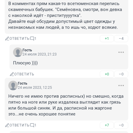
В комментах прям какая-то всетюменская перепись 
скамеечных бабушек. "Семёновна, смотри, вон девка 
с наколкой идёт - приституууутка".

Давайте ещё обсудим допустимый цвет одежды у 
незнакомых нам людей, а то ишь чо, ходют всякие.
+1
–4
ОТВЕТИТЬ
1
Гость
24 июля 2023, 21:23
Плюсую ))))
+0
–0
ОТВЕТИТЬ
Гость
24 июля 2023, 12:25
Ничего не имею против расписных) но смешно, когда 
пятно на ноге или руке издалека выглядит как грязь 
или большой синяк. И да, расписной на жаргоне 
это...не очень хорошее понятие
+7
–0
ОТВЕТИТЬ
1