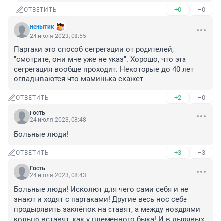
+0
–0
ОТВЕТИТЬ
ненытик
24 июля 2023, 08:55
Партаки это способ сегрегации от родителей, 
"смотрите, они мне уже не указ". Хорошо, что эта 
сегрегация вообще проходит. Некоторые до 40 лет 
огладываются что маминька скажет
+2
–0
ОТВЕТИТЬ
Гость
24 июля 2023, 08:48
Больные люди!
+3
–3
ОТВЕТИТЬ
Гость
24 июля 2023, 08:43
Больные люди! Исколют для чего сами себя и не 
знают и ходят с партаками! Другие весь нос себе 
продырявить заклëпок на ставят, а между ноздрями 
кольцо вставят, как у племенного быка! И в дырявых 