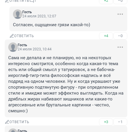
+2
–0
ОТВЕТИТЬ
1
Гость
24 июля 2023, 12:07
Согласен, ощущение грязи какой-то)
+4
–0
ОТВЕТИТЬ
Гость
24 июля 2023, 10:44
Сама не делала и не планирую, но на некоторых 
интересно смотрится, особенно когда какая-то тема 
есть или общий смысл у татуировок, а не бабочка-
иероглиф-тигр-типа философская надпись и всё 
подряд на одном человеке. Ну и когда украшают уже 
спортивную подтянутую фигуру - при определенном 
стиле и имидже может эффектно выглядеть. Когда на 
дряблых жирах набивают хищников или какие-то 
агрессивные или брутальные картинки - честно, 
смешно:)
+3
–1
ОТВЕТИТЬ
Гость