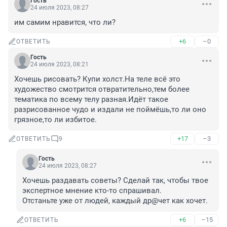
Гость
24 июля 2023, 08:27
им самим нравится, что ли?
+6
–0
ОТВЕТИТЬ
Гость
24 июля 2023, 08:21
Хочешь рисовать? Купи холст.На теле всё это 
художество смотрится отвратительно,тем более 
тематика по всему телу разная.Идёт такое 
разрисованное чудо и издали не поймёшь,то ли оно 
грязное,то ли избитое.
+17
–3
ОТВЕТИТЬ
9
Гость
24 июля 2023, 08:27
Хочешь раздавать советы? Сделай так, чтобы твое 
экспертное мнение кто-то спрашивал.

Отстаньте уже от людей, каждый др@чет как хочет.
+6
–15
ОТВЕТИТЬ