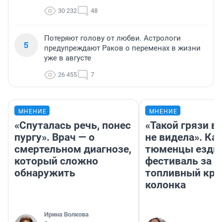
30 232
48
Потеряют голову от любви. Астрологи
5
предупреждают Раков о переменах в жизни
уже в августе
26 455
7
МНЕНИЕ
МНЕНИЕ
«Спуталась речь, понес
«Такой грязи в
пургу». Врач — о
не видела». Ка
смертельном диагнозе,
тюменцы ездил
который сложно
фестиваль за 9
обнаружить
топливный кри
колонка
Ирина Волкова