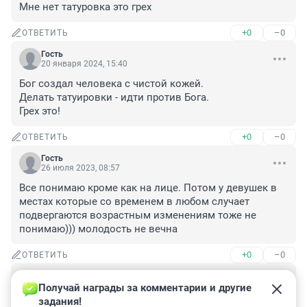
Мне нет татуровка это грех
+0
–0
ОТВЕТИТЬ
Гость
20 января 2024, 15:40
Бог создал человека с чистой кожей.

Делать татуировки - идти против Бога.

Грех это!
+0
–0
ОТВЕТИТЬ
Гость
26 июля 2023, 08:57
Все понимаю кроме как на лице. Потом у девушек в 
местах которые со временем в любом случает 
подвергаются возрастным изменениям тоже не 
понимаю))) молодость не вечна
+0
–0
ОТВЕТИТЬ
Гость
26 июля 2023, 08:32
Получай награды за комментарии и другие 
задания!
По моему это просто некрасиво. Проблема, как с 