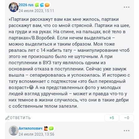
2026 rus
24 июля 2023, 15:11
«Партаки расскажут вам как мне жилось, партаки 
расскажут вам, что со мной стрясной. Партаки на шее, 
на груди и на руках. На спине, на пальцах, всё тело в 
партаках»/В.Воробей. Если нечем выделяться – 
можно выделиться и таким образом. Моя тоже 
рвалась лет с 14 набить тату – манипулирование чтоб 
этого не произошло было не шуточным. А при 
поступлении в ВУЗ тату являлось одним из 
оснований отказа в поступлении. Сейчас уже замуж 
вышла – сепарировалась и успокоилась. И историю с 
тату вспоминает с подтекстом «это был переходный 
возраст»😂 А на представленных фото у молодых 
людей взгляд удрученный – может и правда что-то у 
них темное в жизни случилось, что они в такие дебри 
с собственным телом залезли.
+5
–0
ОТВЕТИТЬ
Антилопович
24 июля 2023, 13:56