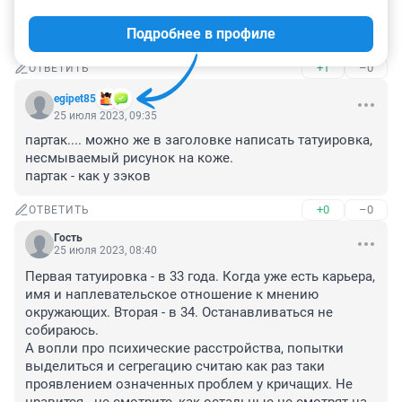
современным искусством или современной поэзией. 
Подробнее в профиле
Какое-то уродство и «о, это современно».
+1
–0
ОТВЕТИТЬ
egipet85
25 июля 2023, 09:35
партак.... можно же в заголовке написать татуировка, 
несмываемый рисунок на коже. 

партак - как у зэков
+0
–0
ОТВЕТИТЬ
Гость
25 июля 2023, 08:40
Первая татуировка - в 33 года. Когда уже есть карьера, 
имя и наплевательское отношение к мнению 
окружающих. Вторая - в 34. Останавливаться не 
собираюсь. 

А вопли про психические расстройства, попытки 
выделиться и сегрегацию считаю как раз таки 
проявлением означенных проблем у кричащих. Не 