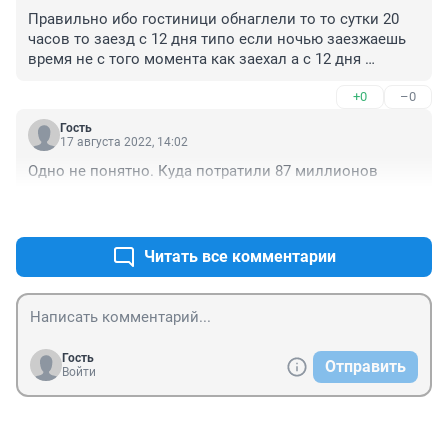
Правильно ибо гостиници обнаглели то то сутки 20 
часов то заезд с 12 дня типо если ночью заезжаешь 
время не с того момента как заехал а с 12 дня 
переплаты незачто бешеные то белье все в пятнах да 
+0
–0
и цены кусаются.
Гость
17 августа 2022, 14:02
Одно не понятно. Куда потратили 87 миллионов
+1
–0
Читать все комментарии
Гость
Отправить
Войти