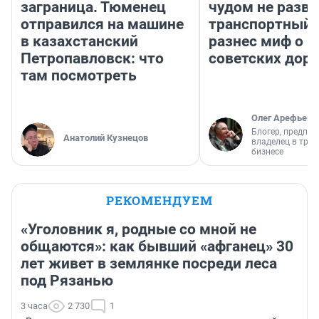
заграница. Тюменец
чудом не разва
отправился на машине
транспортный 
в казахстанский
разнес миф о 
Петропавловск: что
советских доро
там посмотреть
Олег Арефьев
Блогер, предпри
Анатолий Кузнецов
владелец в тра
бизнесе
РЕКОМЕНДУЕМ
«Уголовник я, родные со мной не
общаются»: как бывший «афганец» 30
лет живет в землянке посреди леса
под Рязанью
3 часа
2 730
1