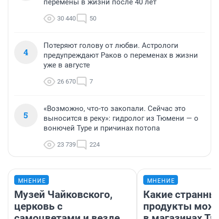
перемены в жизни после 40 лет
30 440
50
Потеряют голову от любви. Астрологи
4
предупреждают Раков о переменах в жизни
уже в августе
26 670
7
«Возможно, что-то закопали. Сейчас это
5
выносится в реку»: гидролог из Тюмени — о
вонючей Туре и причинах потопа
23 739
224
МНЕНИЕ
МНЕНИЕ
Музей Чайковского,
Какие странны
церковь с
продукты можн
самоцветами и везде
в магазинах Та