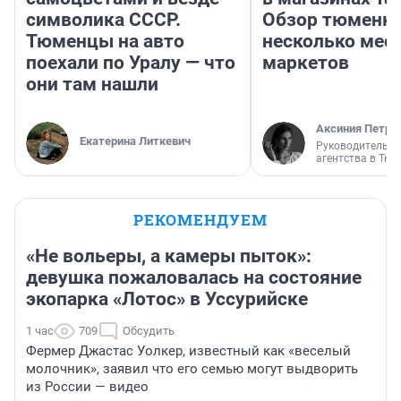
символика СССР.
Обзор тюменки
Тюменцы на авто
несколько мес
поехали по Уралу — что
маркетов
они там нашли
Аксиния Петро
Екатерина Литкевич
Руководитель м
агентства в Тю
РЕКОМЕНДУЕМ
«Не вольеры, а камеры пыток»:
девушка пожаловалась на состояние
экопарка «Лотос» в Уссурийске
1 час
709
Обсудить
Фермер Джастас Уолкер, известный как «веселый
молочник», заявил что его семью могут выдворить
из России — видео