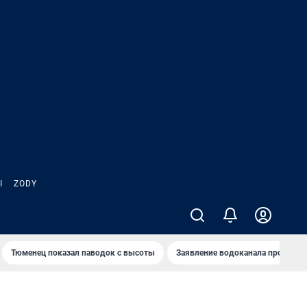
Ы
ZODY
Тюменец показал паводок с высоты
Заявление водоканала про запа