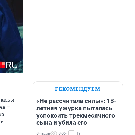
РЕКОМЕНДУЕМ
лась и
«Не рассчитала силы»: 18-
ев —
летняя ужурка пыталась
ка
успокоить трехмесячного
 и
сына и убила его
8 часов
8 064
19