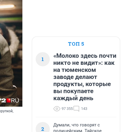
ТОП 5
«Молоко здесь почти
1
никто не видит»: как
на тюменском
заводе делают
продукты, которые
вы покупаете
каждый день
97 355
143
хрупкой,
Думали, что говорят с
2
полицейским. Тайское