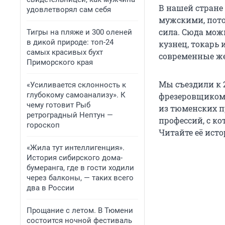
В нашей стране
удовлетворял сам себя
мужскими, пото
сила. Сюда мож
Тигры на пляже и 300 оленей
в дикой природе: топ-24
кузнец, токарь
самых красивых бухт
современные ж
Приморского края
Мы съездили к 
«Усиливается склонность к
глубокому самоанализу». К
фрезеровщиком.
чему готовит Рыб
из тюменских п
ретроградный Нептун —
профессий, с к
гороскоп
Читайте её ист
«Жила тут интеллигенция».
История сибирского дома-
бумеранга, где в гости ходили
через балконы, — таких всего
два в России
Прощание с летом. В Тюмени
состоится ночной фестиваль