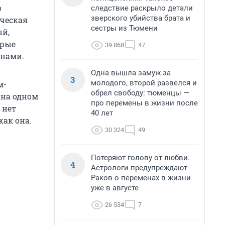
о
следствие раскрыло детали
зверского убийства брата и
ческая
сестры из Тюмени
ый,
орые
39 868
47
инами.
Одна вышла замуж за
3
молодого, второй развелся и
м-
обрел свободу: тюменцы —
 на одном
про перемены в жизни после
 нет
40 лет
как она.
30 324
49
Потеряют голову от любви.
4
Астрологи предупреждают
Раков о переменах в жизни
уже в августе
26 534
7