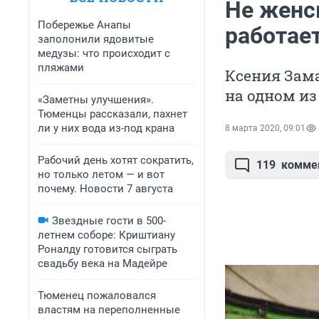
Не женс
Побережье Анапы
работае
заполонили ядовитые
медузы: что происходит с
пляжами
Ксения Зам
на одном и
«Заметны улучшения».
Тюменцы рассказали, пахнет
ли у них вода из-под крана
8 марта 2020, 09:01
Рабочий день хотят сократить,
119
комме
но только летом — и вот
почему. Новости 7 августа
Звездные гости в 500-
летнем соборе: Криштиану
Роналду готовится сыграть
свадьбу века на Мадейре
Тюменец пожаловался
властям на переполненные