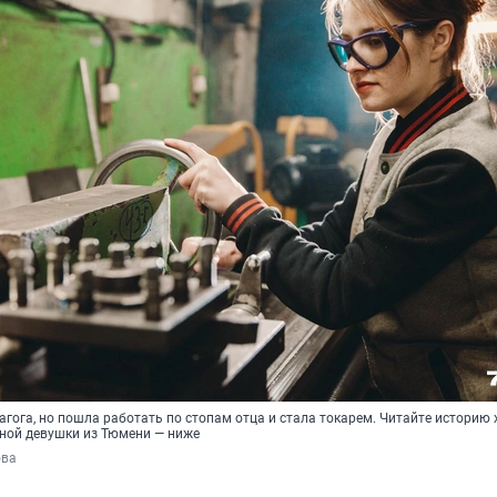
агога, но пошла работать по стопам отца и стала токарем. Читайте историю 
ной девушки из Тюмени — ниже
ова