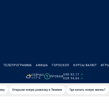
ТЕЛЕПРОГРАММА
АФИША
ГОРОСКОП
КУРСЫ ВАЛЮТ
ИГР
USD 82,17
СЕЙЧАС
1
ПРОБКИ
+17°C
EUR 94,84
еку
Открыли новую развязку в Тюмени
Где начать новую жизнь?