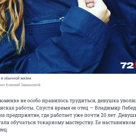
т в обычной жизни
ено Ксенией Замаховой
тюменке не особо нравилось трудиться, девушка уволи
исках работы. Спустя время ее отец — Владимир Лебед
а предприятие, где работает уже почти 20 лет. Девуш
тала обучаться токарному мастерству. Ее наставником
тец.