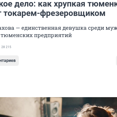
кое дело: как хрупкая тюмен
т токарем-фрезеровщиком
ахова — единственная девушка среди му
з тюменских предприятий
28 215
нтариев