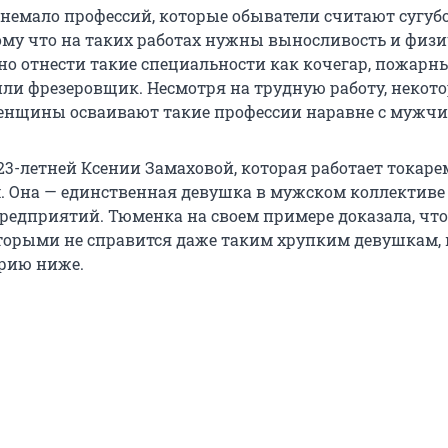
 немало профессий, которые обыватели считают сугуб
му что на таких работах нужны выносливость и физи
но отнести такие специальности как кочегар, пожарн
 или фрезеровщик. Несмотря на трудную работу, некот
енщины осваивают такие профессии наравне с мужч
23-летней Ксении Замаховой, которая работает токаре
 Она — единственная девушка в мужском коллективе
редприятий. Тюменка на своем примере доказала, что
оторыми не справится даже таким хрупким девушкам, 
орию ниже.