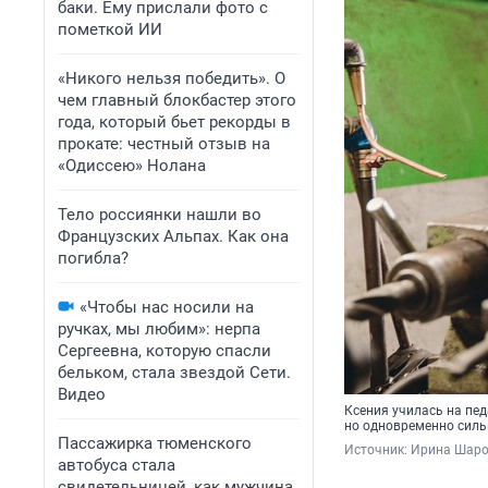
баки. Ему прислали фото с
пометкой ИИ
«Никого нельзя победить». О
чем главный блокбастер этого
года, который бьет рекорды в
прокате: честный отзыв на
«Одиссею» Нолана
Тело россиянки нашли во
Французских Альпах. Как она
погибла?
«Чтобы нас носили на
ручках, мы любим»: нерпа
Сергеевна, которую спасли
бельком, стала звездой Сети.
Видео
Ксения училась на пед
но одновременно силь
Пассажирка тюменского
Источник: 
Ирина Шар
автобуса стала
свидетельницей, как мужчина