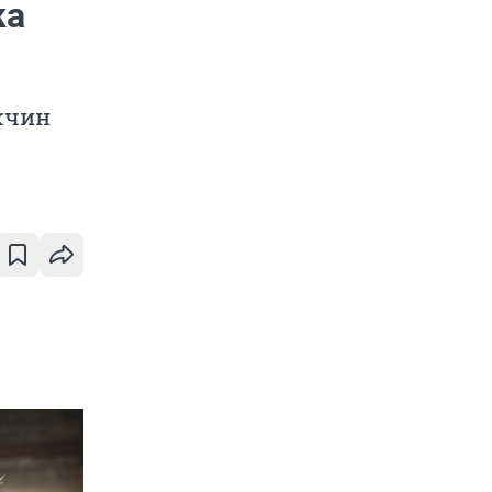
ка
жчин