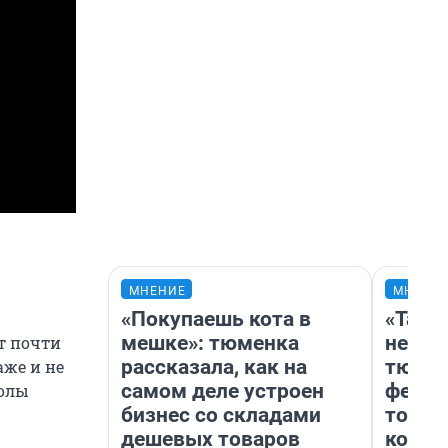
МНЕНИЕ
МНЕНИ
«Покупаешь кота в
«Тако
мешке»: тюменка
не вид
т почти
рассказала, как на
тюмен
аже и не
самом деле устроен
фести
колы
бизнес со складами
топли
дешевых товаров
колон