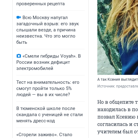
проверенных рецепта
Всю Москву напугал
загадочный взрыв: его звук
слышали везде, а причина
неизвестна. Что это могло
быть
«Смели гибриды Voyah». В
России возник дефицит
электромобилей
А так Ксения выгляди
Тест на внимательность: его
Источник: 
предоставл
смогут пройти только 5%
людей — вы в их числе?
Но в общепите 
В тюменской школе после
находилась в по
скандала с ученицей не стали
позвал Ксению н
менять дресс-код
согласилась и с
учителем был о
«Сгорели заживо». Стало