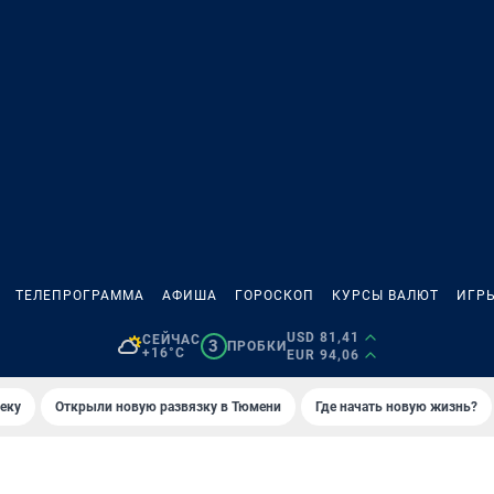
ТЕЛЕПРОГРАММА
АФИША
ГОРОСКОП
КУРСЫ ВАЛЮТ
ИГР
USD 81,41
СЕЙЧАС
3
ПРОБКИ
+16°C
EUR 94,06
еку
Открыли новую развязку в Тюмени
Где начать новую жизнь?