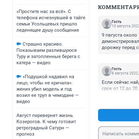
КОММЕНТАР
«Простите нас за всё». С
телефона исчезнувшей в тайге
Гость
семьи Усольцевых пришло
10 августа 2022
леденящее душу сообщение
9 пвгуста около 
демонстрировал.
Страшно красиво.
дорожку перед с
Показываем разлившуюся
Туру и затопленные берега с
катера — видео
Гость
8 августа 2022,
«Подушкой надавил на
Если сейчас найд
лицо, чтобы не кричала»:
срок от 12 до 2
жених убил модель и год
возил ее труп в чемодане —
видео
Август перевернет жизнь
Козерогов. К чему готовит
ретроградный Сатурн —
прогноз