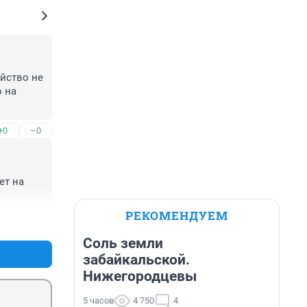
йство не 
 на 
+0
–0
т на 
РЕКОМЕНДУЕМ
+0
–0
Соль земли
забайкальской.
Нижегородцевы
5 часов
4 750
4