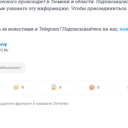
ресного происходит в Тюмени и области. Подписавшис
и узнавать эту информацию. Чтобы присоединиться,
 за новостями в Telegram? Подписывайтесь на нас,
наж
нчу
72.RU
гибиционист
0
0
0
ыделите фрагмент и нажмите Ctrl+Enter