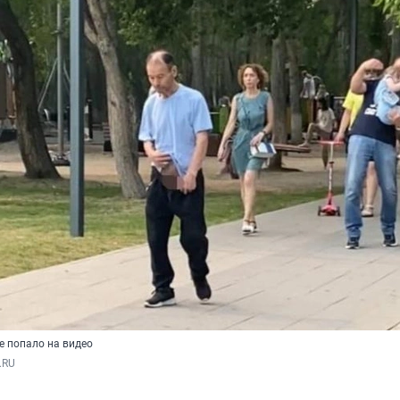
е попало на видео
.RU