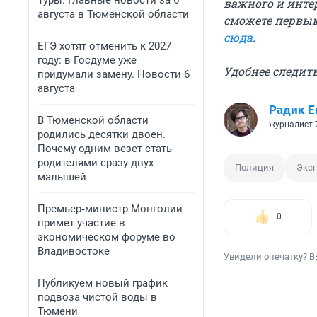
Туры. Главные новости за 6
важного и инте
августа в Тюменской области
сможете первым
сюда
.
ЕГЭ хотят отменить к 2027
году: в Госдуме уже
Удобнее следить
придумали замену. Новости 6
августа
Радик Е
В Тюменской области
журналист 
родились десятки двоен.
Почему одним везет стать
родителями сразу двух
Полиция
Экс
малышей
Премьер‑министр Монголии
0
примет участие в
экономическом форуме во
Владивостоке
Увидели опечатку? В
Публикуем новый график
подвоза чистой воды в
Тюмени