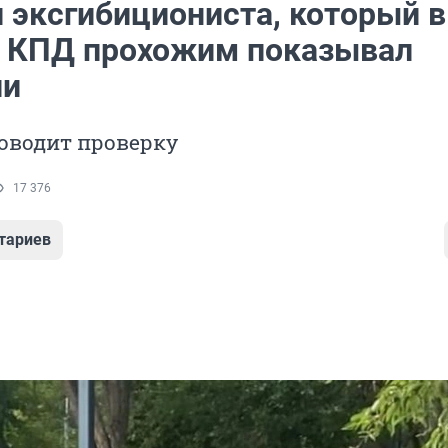
 эксгибициониста, который в
а КПД прохожим показывал
ии
оводит проверку
17 376
тариев