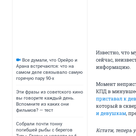
Известно, что 
сейчас, неизве
Все думали, что Орейро и
Арана встречаются: что на
информацию.
самом деле связывало самую
горячую пару 90-х
Момент неприс
КПД в минувшее
Эти фразы из советского кино
вы говорите каждый день.
приставал к де
Вспомните из каких они
который в скве
фильмов? — тест
и девушкам
, п
Собрали почти тонну
Кстати, теперь 
погибшей рыбы с берегов