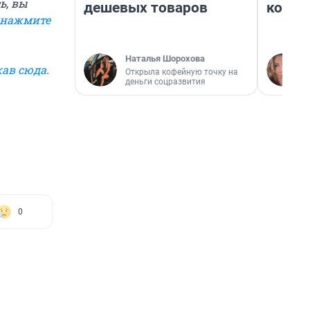
ь, вы
дешевых товаров
колон
нажмите
Наталья Шорохова
ав сюда
.
Открыла кофейную точку на
деньги соцразвития
0