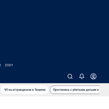
Ы
ZODY
ЧП на аттракционах в Тюмени
Простились с убитыми детьми в Таила