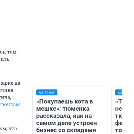
 он там
нить
парке на
жчина
МНЕНИЕ
МНЕНИ
нина,
«Покупаешь кота в
«Тако
девочкам
мешке»: тюменка
не вид
рассказала, как на
тюмен
самом деле устроен
фести
ом, что
бизнес со складами
топли