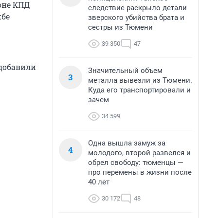
оне КПД
следствие раскрыло детали
жбе
зверского убийства брата и
сестры из Тюмени
39 350
47
 добавили
Значительный объем
3
металла вывезли из Тюмени.
Куда его транспортировали и
зачем
34 599
Одна вышла замуж за
4
молодого, второй развелся и
обрел свободу: тюменцы —
про перемены в жизни после
40 лет
30 172
48