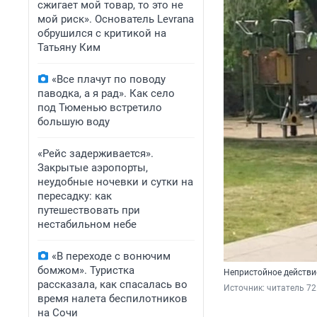
сжигает мой товар, то это не
мой риск». Основатель Levrana
обрушился с критикой на
Татьяну Ким
«Все плачут по поводу
паводка, а я рад». Как село
под Тюменью встретило
большую воду
«Рейс задерживается».
Закрытые аэропорты,
неудобные ночевки и сутки на
пересадку: как
путешествовать при
нестабильном небе
«В переходе с вонючим
бомжом». Туристка
Непристойное действи
рассказала, как спасалась во
Источник: 
читатель 72
время налета беспилотников
на Сочи