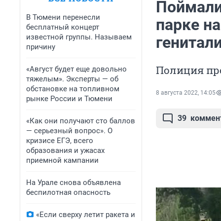
Поймали
В Тюмени перенесли
парке н
бесплатный концерт
известной группы. Называем
генитал
причину
Полиция пр
«Август будет еще довольно
тяжелым». Эксперты — об
обстановке на топливном
8 августа 2022, 14:05
рынке России и Тюмени
39
коммен
«Как они получают сто баллов
— серьезный вопрос». О
кризисе ЕГЭ, всего
образования и ужасах
приемной кампании
На Урале снова объявлена
беспилотная опасность
«Если сверху летит ракета и