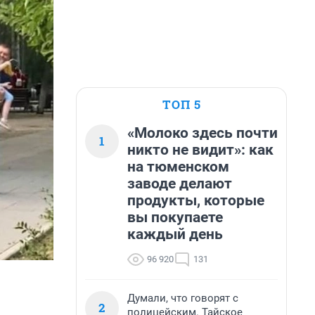
ТОП 5
«Молоко здесь почти
1
никто не видит»: как
на тюменском
заводе делают
продукты, которые
вы покупаете
каждый день
96 920
131
Думали, что говорят с
2
полицейским. Тайское