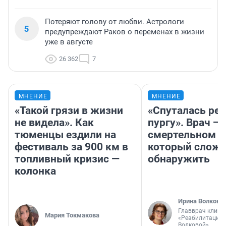
Потеряют голову от любви. Астрологи
5
предупреждают Раков о переменах в жизни
уже в августе
26 362
7
МНЕНИЕ
МНЕНИЕ
«Такой грязи в жизни
«Спуталась реч
не видела». Как
пургу». Врач — 
тюменцы ездили на
смертельном д
фестиваль за 900 км в
который слож
топливный кризис —
обнаружить
колонка
Ирина Волкова
Главврач клини
Мария Токмакова
«Реабилитация 
Волковой»