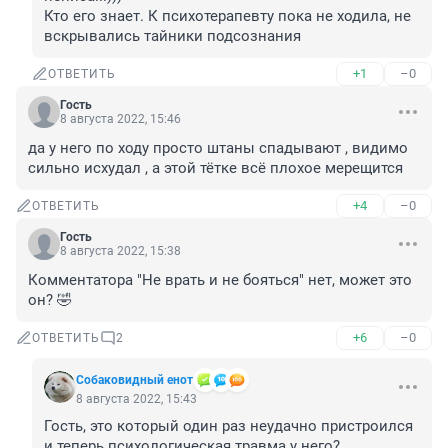
Кто его знает. К психотерапевту пока не ходила, не 
вскрывались тайники подсознания
+1
–0
ОТВЕТИТЬ
Гость
8 августа 2022, 15:46
да у него по ходу просто штаны спадывают , видимо 
сильно исхудал , а этой тётке всё плохое мерещится
+4
–0
ОТВЕТИТЬ
Гость
8 августа 2022, 15:38
Комментатора "Не врать и не бояться" нет, может это 
он? 🤣
+6
–0
ОТВЕТИТЬ
2
Собаковидный енот
8 августа 2022, 15:43
Гость, это который один раз неудачно пристроился 
и теперь психологическая травма у него?