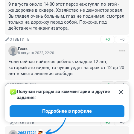
9 пвгуста около 14:00 этот персонаж гулял по этой - 
же дорожке в сквере. Хозяйство не демонстрировал. 
Выглядел очень больным, глаз не поднимал, смотрел 
только на дорожку перед собой. Пожоже, под 
действием танквилизатора.
+0
–0
ОТВЕТИТЬ
Гость
8 августа 2022, 22:20
Если сейчас найдется ребенок младше 12 лет, 
который это видел, то чувак уедет на срок от 12 до 20 
лет в места лишения свободы
+0
–0
ОТВЕТИТЬ
1
Получай награды за комментарии и другие 
задания!
Чирий
8 августа 2022, 23:05
Подробнее в профиле
это здорово, это очень хорошо...
+0
–0
ОТВЕТИТЬ
266317221