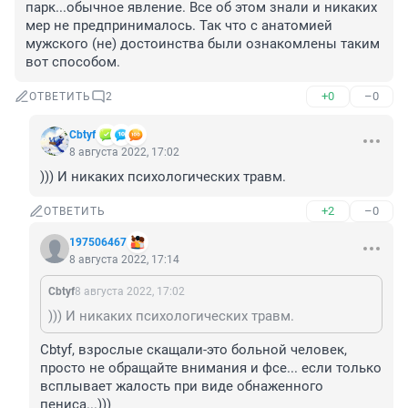
парк...обычное явление. Все об этом знали и никаких 
мер не предпринималось. Так что с анатомией 
мужского (не) достоинства были ознакомлены таким 
вот способом.
+0
–0
ОТВЕТИТЬ
2
Cbtyf
8 августа 2022, 17:02
))) И никаких психологических травм.
+2
–0
ОТВЕТИТЬ
197506467
8 августа 2022, 17:14
Cbtyf
8 августа 2022, 17:02
))) И никаких психологических травм.
Cbtyf, взрослые скащали-это больной человек, 
просто не обращайте внимания и фсе... если только 
всплывает жалость при виде обнаженного 
пениса...))) 
