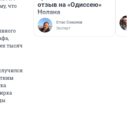
отзыв на «Одиссею»
му, что
Нолана
Стас Соколов
Эксперт
ивного
афа,
рех тысяч
 случился
етним
тка
жирка
еды