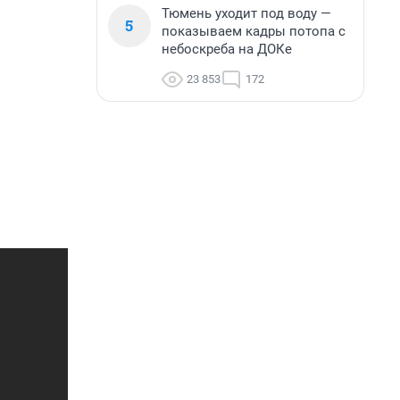
Тюмень уходит под воду —
5
показываем кадры потопа с
небоскреба на ДОКе
23 853
172