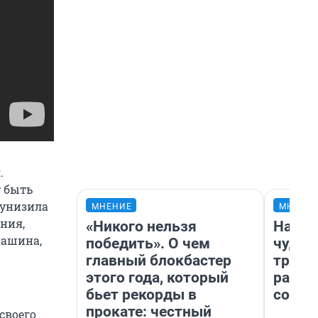
.
т быть
 унизила
МНЕНИЕ
МНЕНИ
ния,
«Никого нельзя
Насле
пашина,
победить». О чем
чудом
главный блокбастер
транс
этого года, который
разне
бьет рекорды в
совет
прокате: честный
своего