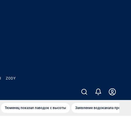
Ы
ZODY
Тюменец показал паводок с высоты
Заявление водоканала про запа