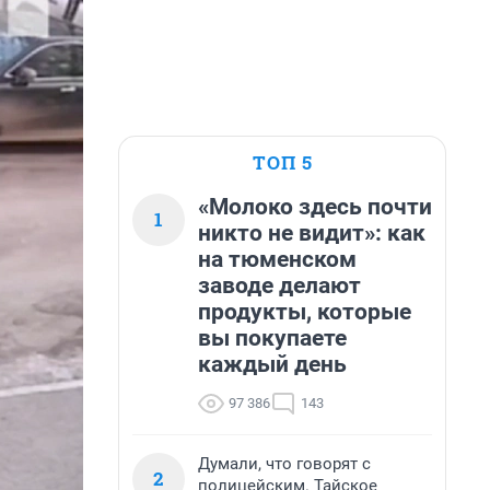
ТОП 5
«Молоко здесь почти
1
никто не видит»: как
на тюменском
заводе делают
продукты, которые
вы покупаете
каждый день
97 386
143
Думали, что говорят с
2
полицейским. Тайское