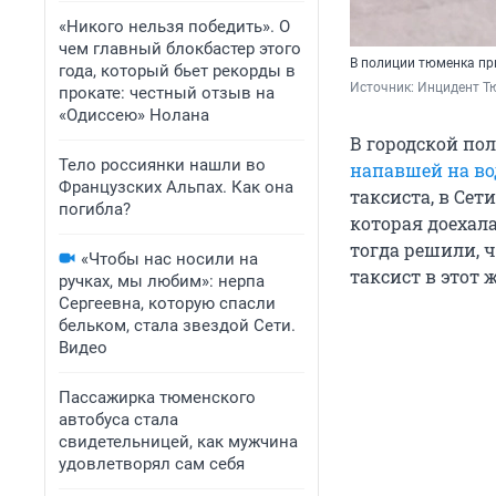
«Никого нельзя победить». О
чем главный блокбастер этого
В полиции тюменка при
года, который бьет рекорды в
Источник: 
Инцидент Т
прокате: честный отзыв на
«Одиссею» Нолана
В городской по
Тело россиянки нашли во
напавшей на во
Французских Альпах. Как она
таксиста, в Се
погибла?
которая доехал
тогда решили, ч
«Чтобы нас носили на
таксист в этот
ручках, мы любим»: нерпа
Сергеевна, которую спасли
бельком, стала звездой Сети.
Видео
Пассажирка тюменского
автобуса стала
свидетельницей, как мужчина
удовлетворял сам себя