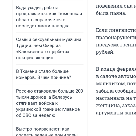
поведения она 
Вода уходит, работа
была пьяна.
продолжается: как Тюменская
область справляется с
последствиями паводка
Если лингвисти
правонарушения
Самый сексуальный мужчина
предусмотренный
Турции: чем Омер из
рублей.
«Клюквенного щербета»
покорил женщин
В конце феврал
В Тюмени стало больше
в салоне автомо
комаров. В чем причина?
мальчиком, пото
забыла сообщить
Россию атаковали больше 200
тысяч дронов, а Беларусь
настаивала на т
стягивает войска к
женщина, заказа
украинской границе: главное
аргументы запи
об СВО за неделю
Быстро покраснеют: как
соспеть зеленые помидоры