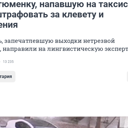
тюменку, напавшую на таксис
трафовать за клевету и
ения
ь, запечатлевшую выходки нетрезвой
, направили на лингвистическую экспер
13 235
тария