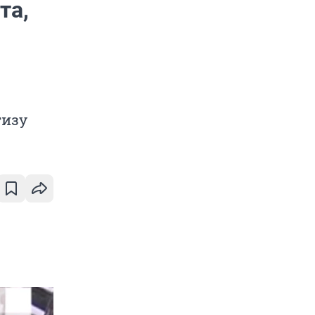
та,
тизу