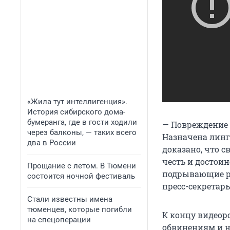
«Жила тут интеллигенция».
История сибирского дома-
бумеранга, где в гости ходили
—
Повреждение 
через балконы, — таких всего
Назначена линг
два в России
доказано, что 
честь и достоин
Прощание с летом. В Тюмени
подрывающие ре
состоится ночной фестиваль
пресс-секретар
Стали известны имена
тюменцев, которые погибли
К концу видеор
на спецоперации
обвинениям и н