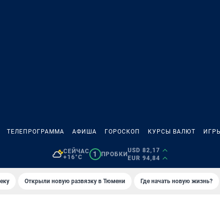
ТЕЛЕПРОГРАММА
АФИША
ГОРОСКОП
КУРСЫ ВАЛЮТ
ИГР
USD 82,17
СЕЙЧАС
1
ПРОБКИ
+16°C
EUR 94,84
еку
Открыли новую развязку в Тюмени
Где начать новую жизнь?