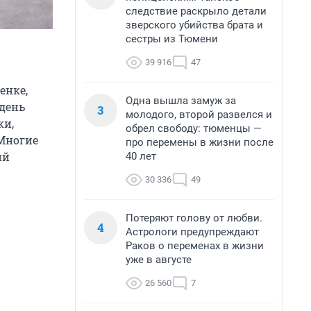
следствие раскрыло детали
зверского убийства брата и
сестры из Тюмени
39 916
47
енке,
Одна вышла замуж за
день
3
молодого, второй развелся и
ки,
обрел свободу: тюменцы —
 Многие
про перемены в жизни после
ий
40 лет
30 336
49
Потеряют голову от любви.
4
Астрологи предупреждают
Раков о переменах в жизни
уже в августе
26 560
7