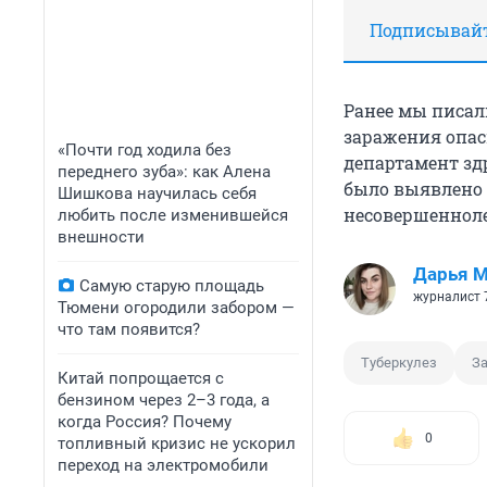
Подписывайте
Ранее мы писал
заражения опас
«Почти год ходила без
департамент зд
переднего зуба»: как Алена
было выявлено 2
Шишкова научилась себя
несовершенноле
любить после изменившейся
внешности
Дарья М
Самую старую площадь
журналист 
Тюмени огородили забором —
что там появится?
Туберкулез
З
Китай попрощается с
бензином через 2–3 года, а
когда Россия? Почему
0
топливный кризис не ускорил
переход на электромобили