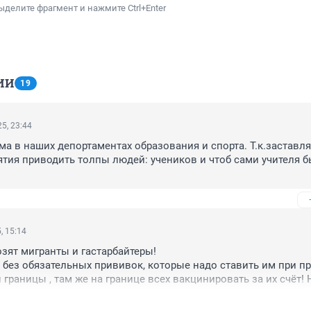
ыделите фрагмент и нажмите Ctrl+Enter
ИИ
19
5, 23:44
а в наших депортаментах образования и спорта. Т.к.заставля
тия приводить толпы людей: учеников и чтоб сами учителя бы
, 15:14
зят мигранты и гастарбайтеры! 

 без обязательных прививок, которые надо ставить им при пр
границы , там же на границе всех вакцинировать за их счёт! Н