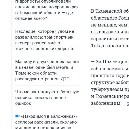
гидропосты опубликовали
свежие данные по уровню рек
В Тюменской об
в Тюменской области — где
областного Рос
опаснее всего?
не меньше, чем
отказывается на
Наследие, которое чудом не
развалилось: транспортный
заразившихся ту
эксперт разнес миф о
Тогда заразивш
«вечных» советских дорогах
— За 11 месяцев
Машину и двух человек нашли
в канаве, один был мертв. В
заболеваемости
Тюменской области
прошлого года 
расследуют странное ДТП
структуре забо
туберкулезом п
Что мешает получать большую
и Тюменский ра
пенсию: список главных
заболевшим, — 
ошибок
«Находимся в заложниках»:
селлеры рассказали, сколько
миллионов потеряли из-за