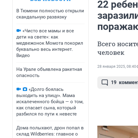
22 ребе
В Тюмени полностью открыли
заразил
скандальную развязку
поражаю
«Чисто все мамы и все
дети на свете»: как
Всего носит
медвежонок Момота покорил
буквально весь интернет.
человек
Видео
28 января 2025, 08:40
На Урале объявлена ракетная
опасность
19
коммен
«Долго боялась
выходить на улицу». Мама
искалеченного бойца — о том,
как спасает сына, который
разбился по пути к невесте
Дома полыхают, дрон попал в
склад Wildberries: главное о