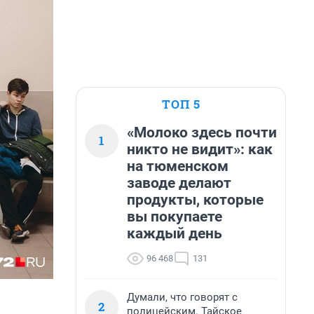
ТОП 5
«Молоко здесь почти
1
никто не видит»: как
на тюменском
заводе делают
продукты, которые
вы покупаете
каждый день
96 468
131
Думали, что говорят с
2
полицейским. Тайское