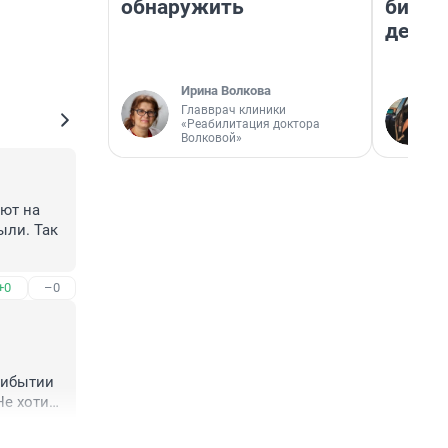
обнаружить
бизне
дешев
Ирина Волкова
Главврач клиники
«Реабилитация доктора
Волковой»
ют на 
ли. Так 
+0
–0
ибытии 
е хотите 
+7
–3