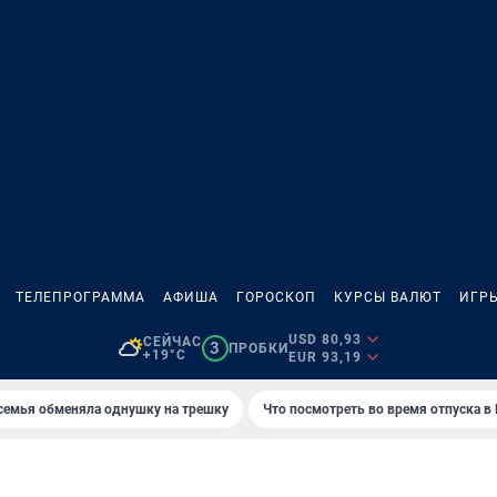
ТЕЛЕПРОГРАММА
АФИША
ГОРОСКОП
КУРСЫ ВАЛЮТ
ИГР
USD 80,93
СЕЙЧАС
3
ПРОБКИ
+19°C
EUR 93,19
семья обменяла однушку на трешку
Что посмотреть во время отпуска в