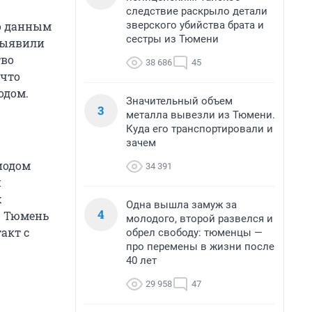
следствие раскрыло детали
зверского убийства брата и
По данным
сестры из Тюмени
 выявили
тво
38 686
45
 что
одом.
Значительный объем
3
металла вывезли из Тюмени.
Куда его транспортировали и
зачем
иодом
34 391
й
х
Одна вышла замуж за
4
— Тюмень
молодого, второй развелся и
акт с
обрел свободу: тюменцы —
про перемены в жизни после
40 лет
29 958
47