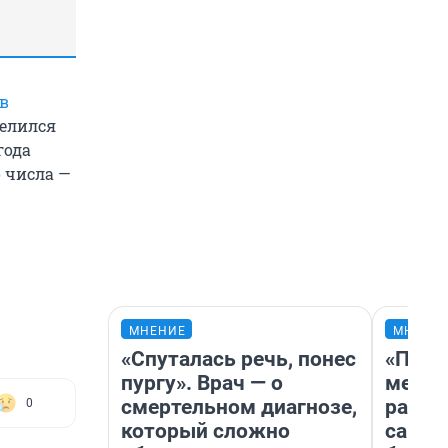
ев
делился
года
о числа —
МНЕНИЕ
МНЕНИ
«Спуталась речь, понес
«Поку
пургу». Врач — о
мешке
смертельном диагнозе,
расска
0
который сложно
самом