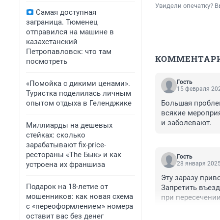
Увидели опечатку? В
Самая доступная
заграница. Тюменец
отправился на машине в
казахстанский
Петропавловск: что там
КОММЕНТАР
посмотреть
Гость
«Помойка с дикими ценами».
15 февраля 202
Туристка поделилась личным
опытом отдыха в Геленджике
Большая проблем
всякие мероприя
и заболевают.
Миллиарды на дешевых
стейках: сколько
зарабатывают fix-price-
рестораны «The Бык» и как
Гость
устроена их франшиза
28 января 2025
Эту заразу приво
Подарок на 18-летие от
Запретить въезд
мошенников: как новая схема
при пересечении 
с «переоформлением» номера
не приезжайте!
оставит вас без денег