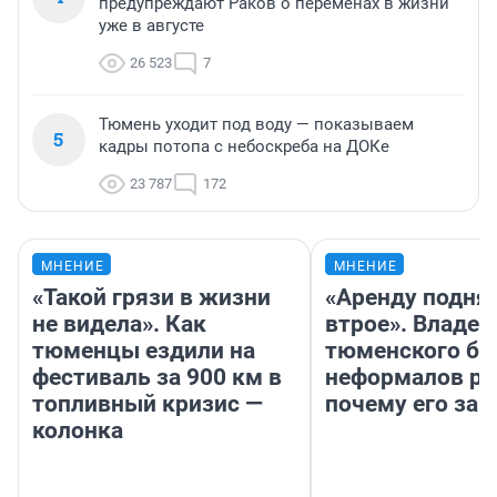
предупреждают Раков о переменах в жизни
уже в августе
26 523
7
Тюмень уходит под воду — показываем
5
кадры потопа с небоскреба на ДОКе
23 787
172
МНЕНИЕ
МНЕНИЕ
«Такой грязи в жизни
«Аренду подня
не видела». Как
втрое». Владел
тюменцы ездили на
тюменского ба
фестиваль за 900 км в
неформалов ра
топливный кризис —
почему его за
колонка