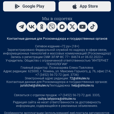
Google Play
App Store
Мы в соцсетях
Контактные данные для Роскомнадзора и государственных органов
Сетевое издание «72.ру» (18+)
Зарегистрировано Федеральной службой по надзору в сфере связи,
информационных технологий и массовых коммуникаций (Роскомнадзор)
Запись о регистрации СМИ ЭЛ № ФС 77– 84674 от 06.02.2023 г.
Учредитель: Общество с ограниченной ответственностью "ИНТЕРНЕТ
ТЕХНОЛОГИИ"
Главный редактор: Познахарева Елена Павловна
Адрес редакции: 625000, г. Тюмень, ул. Максима Горького, д. 76, офис 214,
+7 (3452) 56-72-72 (доб. 3736)
Электронный адрес редакции:
72@shkulev.ru
Контактные данные для Роскомнадзора и государственных органов:
juristchel@shkulev.ru
Техподдержка:
help@shkulev.ru
Связаться с отделом продаж: +7 (3452) 56-72-72 доб. 3335,
yuliya.latypova@shkulev.ru
Редакция сайта не несет ответственности за достоверность
информации, содержащейся в рекламных объявлениях.
Особенности эксплуатации (использования) веб-портала регулируются: