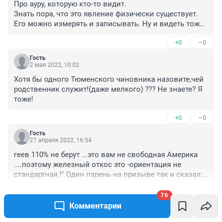
Про ауру, которую кто-то видит.

Знать пора, что это явление физически существует. 
Его можно измерять и записывать. Ну и видеть тоже 
можно, это не сложно.

+0
–0
Странно что до сих пор есть дикари, которые 
утверждают обратное. Это как если бы кто-нибудь до 
Гость
сих пор сомневался, что Земля - круглая.

2 мая 2022, 10:02
Такая дремучесть не делает чести работникам 
Хотя бы одного Тюменского чиновника назовите,чей 
военкоматов. Сапог, он и есть сапог.
родственник служит!(даже мелкого) ??? Не знаете? Я 
тоже!
+0
–0
Гость
27 апреля 2022, 16:54
геев 110% не берут ...это вам не свободная Америка 
....поэтому железный откос это -ориентация не 
стандартная !" Один парень на призыве так и сказал: 
Лучше 2 недели на экспертизе , чем год в казарме ...а 
+1
–0
если ещё и операция с братскими народами ?
76
Комментарии
Читать все комментарии