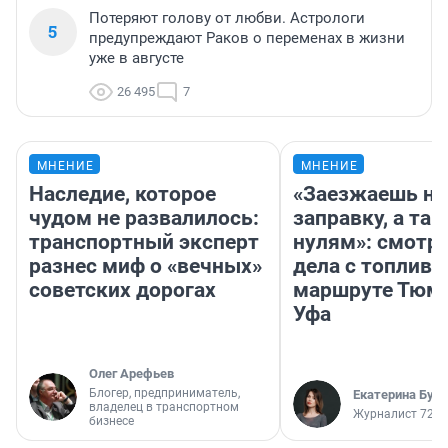
Потеряют голову от любви. Астрологи
5
предупреждают Раков о переменах в жизни
уже в августе
26 495
7
МНЕНИЕ
МНЕНИЕ
Наследие, которое
«Заезжаешь на
чудом не развалилось:
заправку, а там
транспортный эксперт
нулям»: смотри
разнес миф о «вечных»
дела с топливо
советских дорогах
маршруте Тюм
Уфа
Олег Арефьев
Блогер, предприниматель,
Екатерина Бур
владелец в транспортном
Журналист 72.R
бизнесе