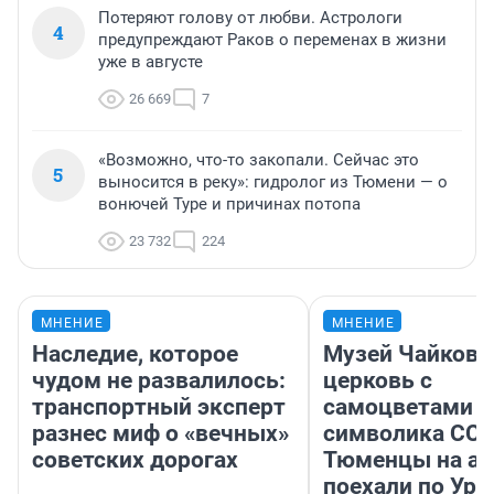
Потеряют голову от любви. Астрологи
4
предупреждают Раков о переменах в жизни
уже в августе
26 669
7
«Возможно, что-то закопали. Сейчас это
5
выносится в реку»: гидролог из Тюмени — о
вонючей Туре и причинах потопа
23 732
224
МНЕНИЕ
МНЕНИЕ
Наследие, которое
Музей Чайковс
чудом не развалилось:
церковь с
транспортный эксперт
самоцветами и
разнес миф о «вечных»
символика ССС
советских дорогах
Тюменцы на ав
поехали по Ура