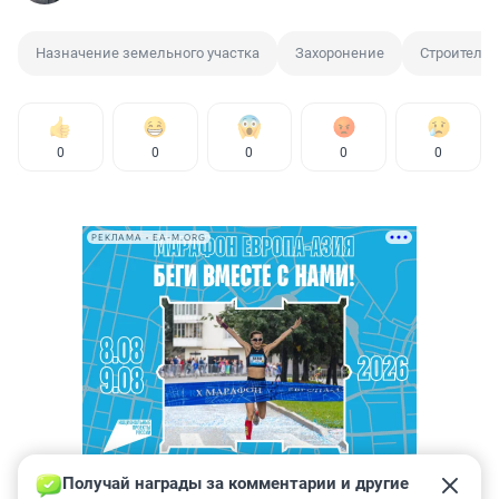
Назначение земельного участка
Захоронение
Строительс
0
0
0
0
0
РЕКЛАМА • EA-M.ORG
Получай награды за комментарии и другие 