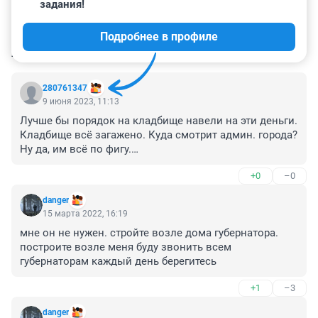
задания!
Подробнее в профиле
КОММЕНТАРИИ
162
280761347
9 июня 2023, 11:13
Лучше бы порядок на кладбище навели на эти деньги. 
Кладбище всё загажено. Куда смотрит админ. города? 

Ну да, им всё по фигу.

Самим то там не лежать.

+0
–0
Смотрите, как в ближайшее будущее Моор окажется в 
Москве, как и Собянин как и алкаш , предыдущий 
danger
губернатор. Им безразличны и люди и экология...
15 марта 2022, 16:19
мне он не нужен. стройте возле дома губернатора.

построите возле меня буду звонить всем 
губернаторам каждый день берегитесь
+1
–3
danger