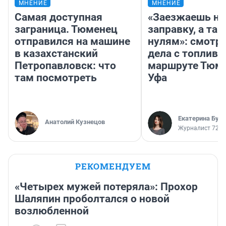
МНЕНИЕ
МНЕНИЕ
Самая доступная
«Заезжаешь на
заграница. Тюменец
заправку, а там
отправился на машине
нулям»: смотри
в казахстанский
дела с топливо
Петропавловск: что
маршруте Тюм
там посмотреть
Уфа
Екатерина Бур
Анатолий Кузнецов
Журналист 72.R
РЕКОМЕНДУЕМ
«Четырех мужей потеряла»: Прохор
Шаляпин проболтался о новой
возлюбленной