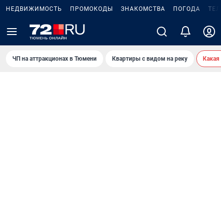
НЕДВИЖИМОСТЬ
ПРОМОКОДЫ
ЗНАКОМСТВА
ПОГОДА
ТЕ
ЧП на аттракционах в Тюмени
Квартиры с видом на реку
Какая