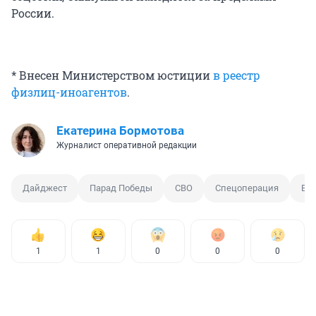
России.
* Внесен Министерством юстиции
в реестр
физлиц-иноагентов
.
Екатерина Бормотова
Журналист оперативной редакции
Дайджест
Парад Победы
СВО
Спецоперация
БП
1
1
0
0
0