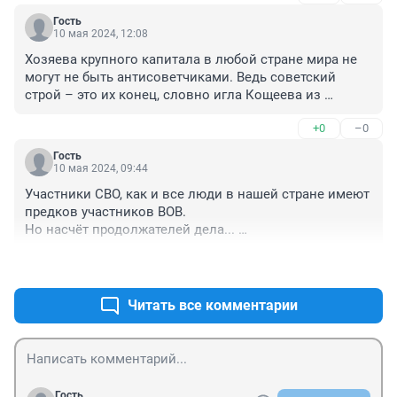
Гость
10 мая 2024, 12:08
Хозяева крупного капитала в любой стране мира не 
могут не быть антисоветчиками. Ведь советский 
строй – это их конец, словно игла Кощеева из 
известной сказки.
+0
–0
Гость
10 мая 2024, 09:44
Участники СВО, как и все люди в нашей стране имеют 
предков участников ВОВ.

Но насчёт продолжателей дела... 

Деды уж точно боролись и победили нацизм, сейчас 
+1
–0
это, мягко говоря не так.
Читать все комментарии
Гость