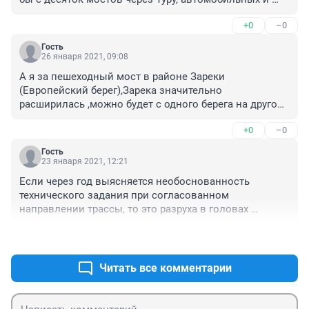
пешеходных !
+0
–0
Гость
26 января 2021, 09:08
А я за пешеходный мост в районе Зареки 
(Европейский берег),Зарека значительно 
расширилась ,можно будет с одного берега на другой 
перейти,с детьми прогуляться без шумной и пыльной 
+0
–0
трассы под боком,наверняка и велодорожки 
предусмотрены.Пешком ходить полезно.Удобно и в 
Гость
вечернее время,после 22 ч с общественным 
23 января 2021, 12:21
транспортом напряжёнка.
Если через год выясняется необоснованность 
технического задания при согласованном 
направлении трассы, то это разруха в головах 
заказчиков, которых нужно менять, а не створ моста.
+0
–0
Читать все комментарии