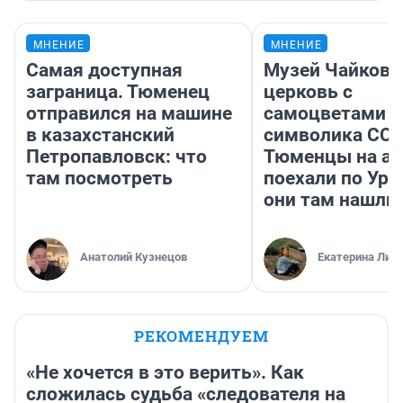
МНЕНИЕ
МНЕНИЕ
Самая доступная
Музей Чайковс
заграница. Тюменец
церковь с
отправился на машине
самоцветами и
в казахстанский
символика ССС
Петропавловск: что
Тюменцы на ав
там посмотреть
поехали по Ура
они там нашли
Анатолий Кузнецов
Екатерина Лит
РЕКОМЕНДУЕМ
«Не хочется в это верить». Как
сложилась судьба «следователя на