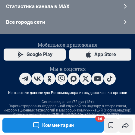
Статистика канала в MAX
Все города сети
Мобильное приложение
Google Play
App Store
Мы в соцсетях
Контактные данные для Роскомнадзора и государственных органов
Сетевое издание «72.ру» (18+)
Зарегистрировано Федеральной службой по надзору в сфере связи,
информационных технологий и массовых коммуникаций (Роскомнадзор)
Запись о регистрации СМИ ЭЛ № ФС 77– 84674 от 06.02.2023 г.
Учредитель: Общество с ограниченной ответственностью "ИНТЕРНЕТ
66
ТЕХНОЛОГИИ"
Комментарии
Главный редактор: Познахарева Елена Павловна
Адрес редакции: 625000, г. Тюмень, ул. Максима Горького, д. 76, офис 214,