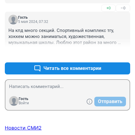
освещение) дома здесь разные , есть старый фонд и 
+0
–0
очень дорогой поновее. Многие дворы прошли 
капитальную реновацию. 

Гость
Что касается инфраструктуры, то она одна из лучших 
5 мая 2024, 07:32
в городе. Вузы, техникумы , школа 7, гимназии ( 16, 
На кпд много секций. Спортивный комплекс тгу, 
гимназия ТГУ, одни из лучших в городе ), детские сады 
хоккем можно заниматься, художественная, 
. Больница ОКБ -1 , поликлиники, Областная 
музыкальная школы. Люблю этот район за много 
стоматология, офтальмология и т.д. Кружков и 
зелени. Живём в квартире 95 кв.м. долго её искали и 
секций много. Где еще в городе 2 бассейна рядом( 
+0
–0
удалось купить.
например ) Новин, Сердце Сибири , жители этих 
домов увеличили количество проживающих в этом 
Читать все комментарии
районе( это тоже КПД) .
Гость
Отправить
Войти
Новости СМИ2