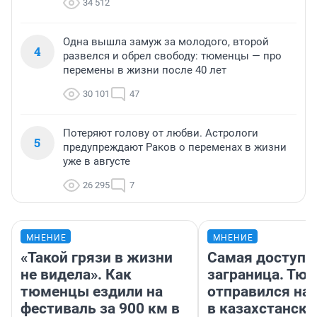
34 512
Одна вышла замуж за молодого, второй
4
развелся и обрел свободу: тюменцы — про
перемены в жизни после 40 лет
30 101
47
Потеряют голову от любви. Астрологи
5
предупреждают Раков о переменах в жизни
уже в августе
26 295
7
МНЕНИЕ
МНЕНИЕ
«Такой грязи в жизни
Самая доступн
не видела». Как
заграница. Тю
тюменцы ездили на
отправился на
фестиваль за 900 км в
в казахстански