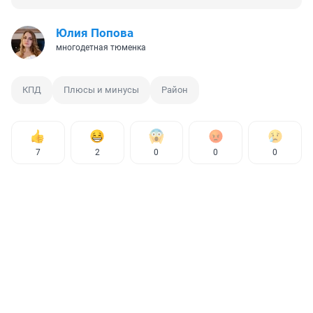
Юлия Попова
многодетная тюменка
КПД
Плюсы и минусы
Район
7
2
0
0
0