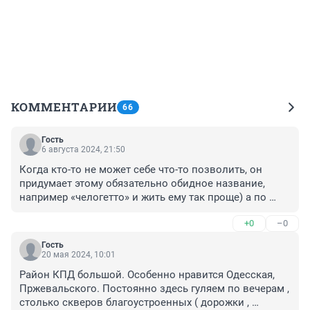
КОММЕНТАРИИ
66
Гость
6 августа 2024, 21:50
Когда кто-то не может себе что-то позволить, он 
придумает этому обязательно обидное название, 
например «челогетто» и жить ему так проще) а по 
району, у меня вречатления такие, дворы реально 
+0
–0
зеленые, потому что деревья там взрослые, так и в 
новых нормальных районах будет, через несколько 
Гость
лет, а вот алкаши, которых в этом районе видишь 
20 мая 2024, 10:01
просто постоянно, они будут еще долго там жить, а 
Район КПД большой. Особенно нравится Одесская, 
потом алкашами станут их преемники, так что…
Пржевальского. Постоянно здесь гуляем по вечерам , 
столько скверов благоустроенных ( дорожки , 