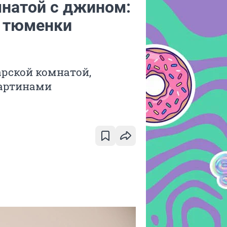
мнатой с джином:
ю тюменки
арской комнатой,
картинами