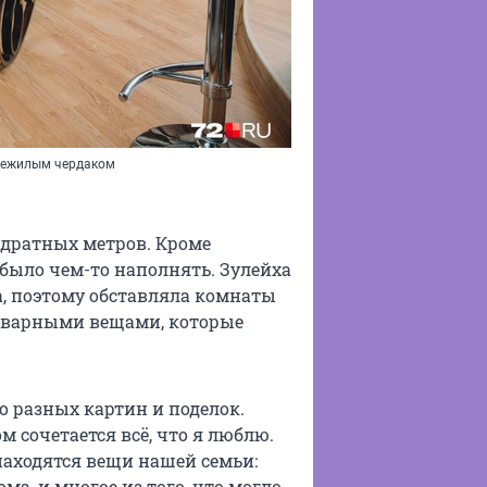
 нежилым чердаком
адратных метров. Кроме
было чем-то наполнять. Зулейха
а, поэтому обставляла комнаты
кварными вещами, которые
о разных картин и поделок.
м сочетается всё, что я люблю.
 находятся вещи нашей семьи:
ма, и многое из того, что могло