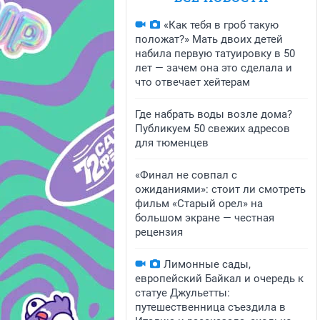
«Как тебя в гроб такую
положат?» Мать двоих детей
набила первую татуировку в 50
лет — зачем она это сделала и
что отвечает хейтерам
Где набрать воды возле дома?
Публикуем 50 свежих адресов
для тюменцев
«Финал не совпал с
ожиданиями»: стоит ли смотреть
фильм «Старый орел» на
большом экране — честная
рецензия
Лимонные сады,
европейский Байкал и очередь к
статуе Джульетты:
путешественница съездила в